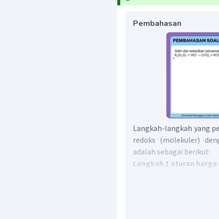
Pembahasan
Langkah-langkah yang pe
redoks (molekuler) den
adalah sebagai berikut:
Langkah 1 aturan harga 
Mengacu pada soal, aturan
Jumlah biloks unsur p
Biloks unsur bebas = 0