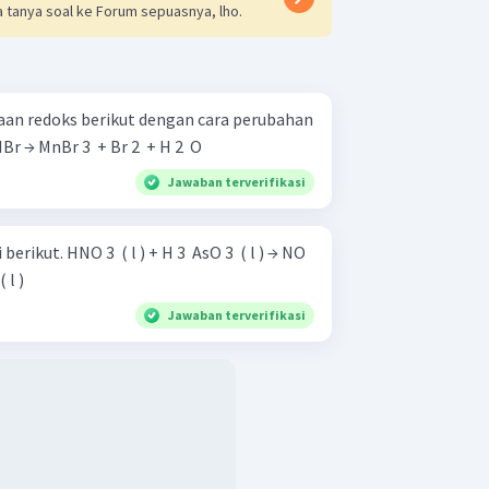
 tanya soal ke Forum sepuasnya, lho.
aan redoks berikut dengan cara perubahan
! MnO 2 ​ + HBr → MnBr 3 ​ + Br 2 ​ + H 2 ​ O
Jawaban terverifikasi
 AsO 3 ​ ( l ) → NO
( l )
Jawaban terverifikasi