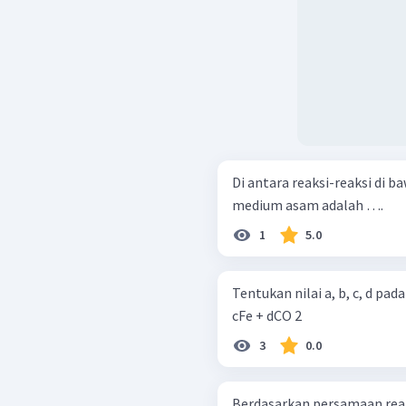
Di antara reaksi-reaksi di 
medium asam adalah ….
1
5.0
Tentukan nilai a, b, c, d pada reaksi red
cFe + dCO 2 ​
3
0.0
Berdasarkan persamaan reaks