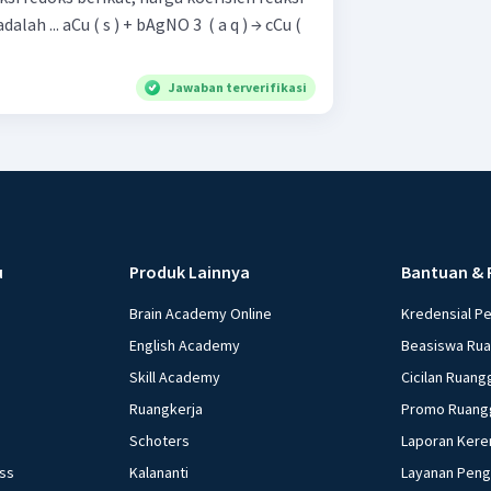
 ​ ( a q ) → cCu (
Jawaban terverifikasi
u
Produk Lainnya
Bantuan & 
Brain Academy Online
Kredensial P
English Academy
Beasiswa Ru
Skill Academy
Cicilan Ruang
Ruangkerja
Promo Ruang
Schoters
Laporan Kere
ess
Kalananti
Layanan Pen