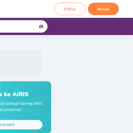
Daftar
Masuk
a ke AiRIS
dan belajar bareng AiRIS,
n pintarmu!
hat AiRIS