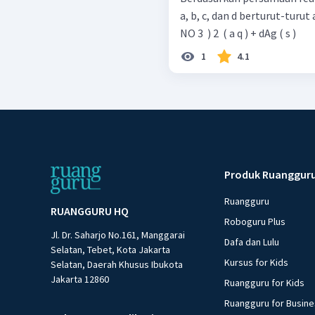
a, b, c, dan d berturut-turut adalah ... aCu ( s ) + bAgNO 3
NO 3 ​ ) 2 ​ ( a q ) + dAg ( s )
1
4.1
Produk Ruanggur
Ruangguru
RUANGGURU HQ
Roboguru Plus
Jl. Dr. Saharjo No.161, Manggarai
Dafa dan Lulu
Selatan, Tebet, Kota Jakarta
Kursus for Kids
Selatan, Daerah Khusus Ibukota
Jakarta 12860
Ruangguru for Kids
Ruangguru for Busin