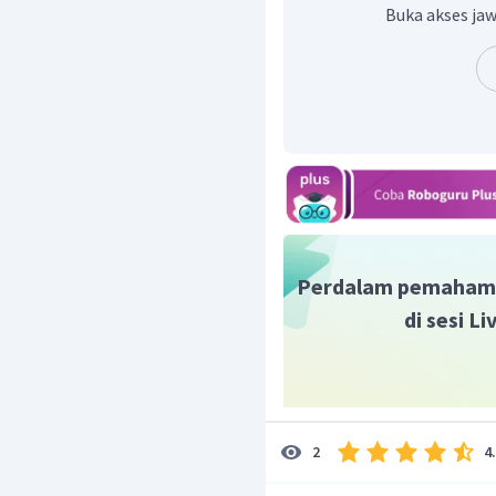
Dalam senyawa, biloks
Buka akses jaw
Dalam senyawa, biloks 
Kecuali senyawa pe
biloks O = 
Dalam senyawa, biloks
Kecuali senyawa hidrid
Langkah 2 tentukan at
(senyawa netral)
Biloks K + biloks Cr + bilo
Perdalam pemaham
di sesi L
HCl (senyawa netral)
biloks H + biloks Cl = 0
4
2
Reaksi ionisasi