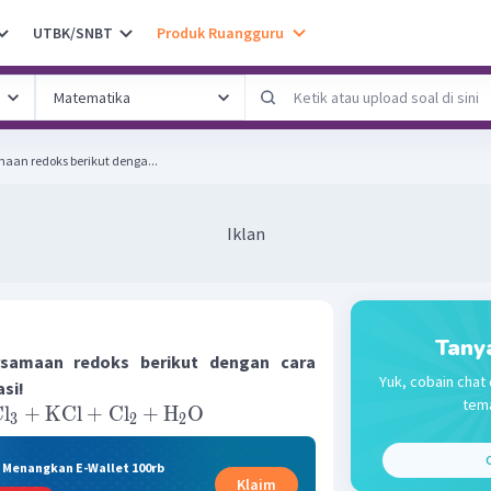
UTBK/SNBT
Produk Ruangguru
aan redoks berikut denga...
Iklan
Tany
rsamaan redoks berikut dengan cara
Yuk, cobain chat 
si!
tema
l
+
KCl
+
Cl
+
H
O
3
2
2
C
& Menangkan E-Wallet 100rb
Klaim