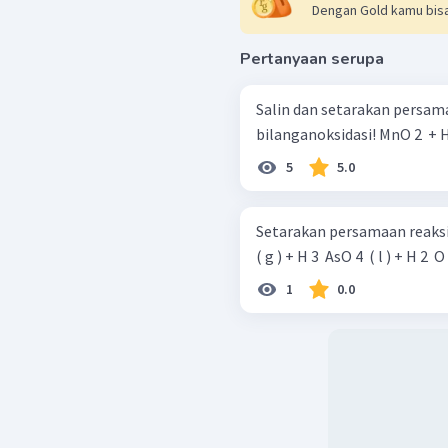
Dengan Gold kamu bisa
Pertanyaan serupa
Salin dan setarakan persam
bilanganoksidasi
5
5.0
Setarakan persamaan reaksi berikut. HNO 3 ​ ( l ) + H 3 ​
( g ) + H 3 ​ AsO 4 ​ ( l ) + H 2 ​ O 
1
0.0