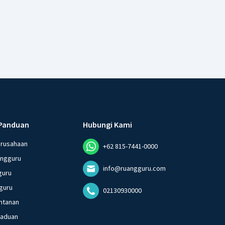
Panduan
Hubungi Kami
erusahaan
+62 815-7441-0000
angguru
info@ruangguru.com
guru
guru
02130930000
ntanan
gaduan