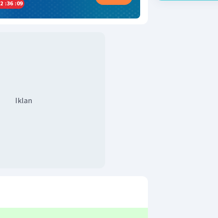
2
:
36
:
08
Iklan