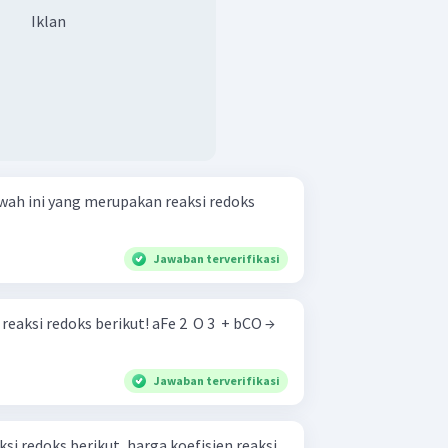
Iklan
bawah ini yang merupakan reaksi redoks
Jawaban terverifikasi
oks berikut! aFe 2 ​ O 3 ​ + bCO →
Jawaban terverifikasi
i redoks berikut, harga koefisien reaksi