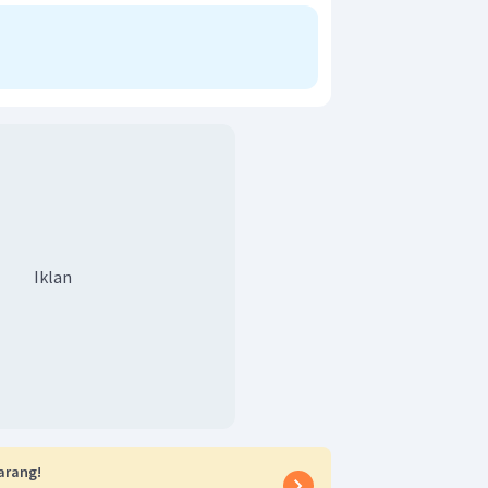
ks & selisihnya, lalu samakan jumlah
Iklan
m selain H & O, lalu H & O
 setaranya adalah
arang!