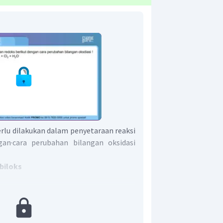
rlu dilakukan dalam penyetaraan reaksi
gan·cara perubahan bilangan oksidasi
biloks
 harga biloks :
enyusun senyawa netral = 0