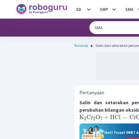
SD
SMP
SMA
Beranda
Salin dan setarakan persam
Pertanyaan
Salin dan setarakan pe
perubahan bilangan oksida
K
Cr
O
+
HCl
→
CrC
2
2
7
Ikuti Tryout SNBT 