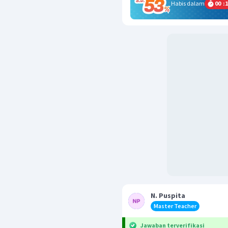
Habis dalam
00
:
1
N. Puspita
Master Teacher
Jawaban terverifikasi