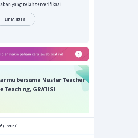
 golongan IA = +1
aban yang telah terverifikasi
O = -2
roksida & superoksida, contoh :
Lihat Iklan
-1 & -1/2
 H = +1
a. Contoh : NaH
om yang mengalami perubahan biloks
ks O = 0
anmu bersama Master Teacher
ive Teaching, GRATIS!
.6
(
6 rating
)