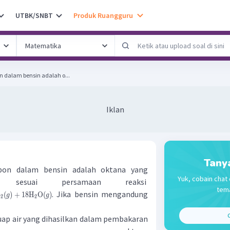
UTBK/SNBT
Produk Ruangguru
on dalam bensin adalah o...
Iklan
Tany
rbon dalam bensin adalah oktana yang
Yuk, cobain chat 
a sesuai persamaan reaksi
tema
. Jika bensin mengandung
O
(
)
+
18
H
O
(
)
g
g
2
2
C
uap air yang dihasilkan dalam pembakaran