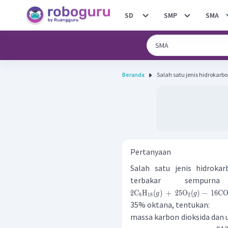
SD
SMP
SMA
Beranda
Salah satu jenis hidrokarb
Pertanyaan
Salah satu jenis hidroka
terbakar sempurn
2
C
H
(
)
+
25
O
(
)
→
16
C
g
g
8
18
2
35% oktana, tentukan:
massa karbon dioksida dan 