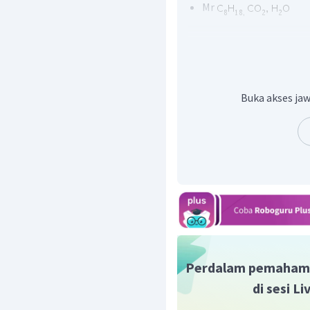
Mr
Buka akses jaw
mol oktana
Perdalam pemaham
di sesi L