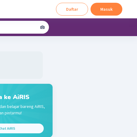
Daftar
Masuk
a ke AiRIS
dan belajar bareng AiRIS,
n pintarmu!
hat AiRIS