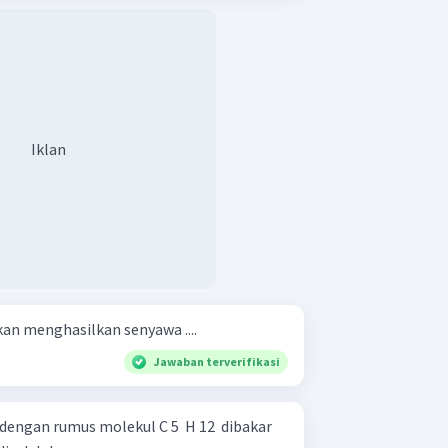
Iklan
n menghasilkan senyawa ....
Jawaban terverifikasi
engan rumus molekul C 5 ​ H 12 ​ dibakar