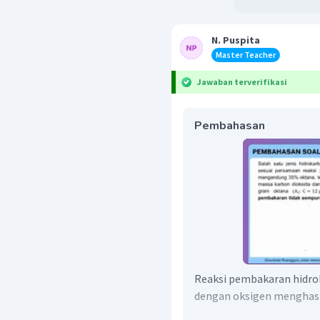
N. Puspita
Master Teacher
Jawaban terverifikasi
Pembahasan
Reaksi pembakaran hidro
dengan oksigen menghasil