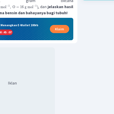
912 gram oktana
, dan
jelaskan hasil
−
1
−
1
mol
,
O
=
16
g
mol
)
a bensin dan bahayanya bagi tubuh!
& Menangkan E-Wallet 100rb
Klaim
0
:
45
:
07
Iklan