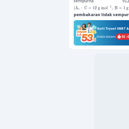
sempurna 
−
1
(
A
:
C
=
12
g
mol
,
H
=
1
g
r
pembakaran tidak sempurn
Ikuti Tryout SNBT 
Habis dalam
02
:
0