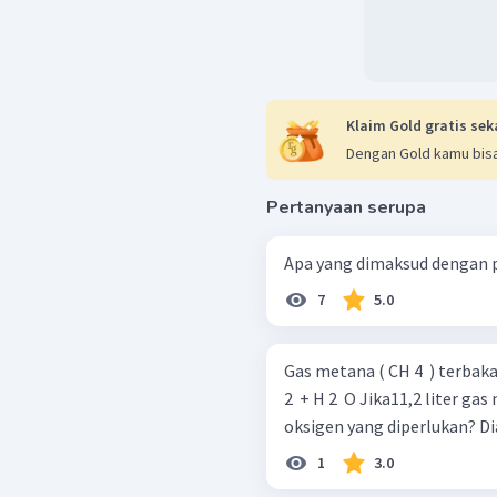
Jadi, dapat disimpulka
yang dihasilkan bertu
Hasil pembakaran tid
berbahaya dan dapat m
Klaim Gold gratis sek
Dengan Gold kamu bisa
Pertanyaan serupa
Apa yang dimaksud dengan
7
5.0
Gas metana ( CH 4 ​ ) terbakar diudara
2 ​ + H 2 ​ O Jika11,2 liter gas metana terbakar, barapa volume gas
oksigen yang diperlukan? Di
1
3.0