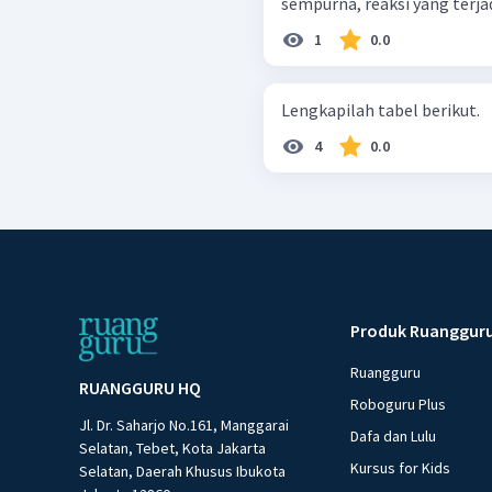
sempurna, reaksi yang terjadi
1
0.0
Lengkapilah tabel berikut.
4
0.0
Produk Ruanggur
Ruangguru
RUANGGURU HQ
Roboguru Plus
Jl. Dr. Saharjo No.161, Manggarai
Dafa dan Lulu
Selatan, Tebet, Kota Jakarta
Kursus for Kids
Selatan, Daerah Khusus Ibukota