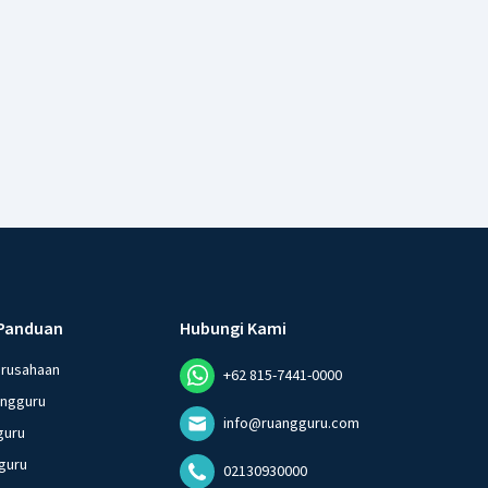
Panduan
Hubungi Kami
erusahaan
+62 815-7441-0000
angguru
info@ruangguru.com
guru
guru
02130930000