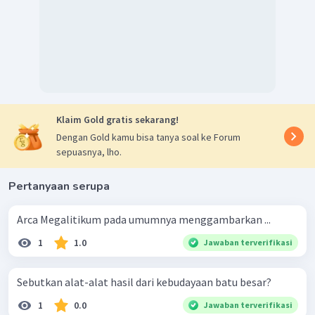
tonjolan pada ujungnya.
Waruga
. Waruga adalah kubur batu yang bentuknya
seperti rumah dan biasanya ditemukan di daerah
Minahasa.
Punden berundak
. Benda peninggalam zaman
Megalitikum yang berbentuk anak tangga, berfungsi
sebagai pemujaan arwah nenek moyang dan dianggap
Klaim Gold gratis sekarang!
suci, dinamakan punden berundak.
Dengan Gold kamu bisa tanya soal ke Forum
Arca batu
. Arca batu adalah pahatan berbentuk
sepuasnya, lho.
manusia atau binatang yang dipercaya sebagai wujud
dari nenek moyang.
Pertanyaan serupa
Dengan demikian, jawaban yang tepat adalah D.
Arca Megalitikum pada umumnya menggambarkan ...
1
1.0
Jawaban terverifikasi
Sebutkan alat-alat hasil dari kebudayaan batu besar?
1
0.0
Jawaban terverifikasi