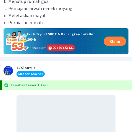
Menutup rumah gua
Pemujaan arwah nenek moyang
Meletakkan mayat
Perhiasan rumah
Ikuti Tryout SNBT & Menangkan E-Wallet
100rb
Klaim
Habis dalam
00
:
20
:
23
:
31
C. Sianturi
Master Teacher
Jawaban terverifikasi