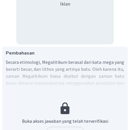
Iklan
Pembahasan
Secara etimologi, Megalitikum berasal dari kata mega yang
berarti besar, dan lithos yang artinya batu. Oleh karena itu,
zaman Megalitikum biasa disebut dengan zaman batu
besar dimana masyarakatnya menggunakan peralatan dari
batu yang berukuran besar. Pada periode ini, setiap
bangunan yang didirikan oleh masyarakat sudah
mempunyai fungsi yang jelas.
Budaya Megalitikum sendiri lebih mengarah pada sebuah
pemujaan terhadap roh leluhur. Peninggalan-peninggalan
Buka akses jawaban yang telah terverifikasi
dari zaman Megalitikum mempunyai bentuk beraneka