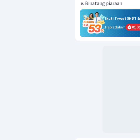
Binatang piaraan
Ikuti Tryout SNBT 
Habis dalam
01
:
0