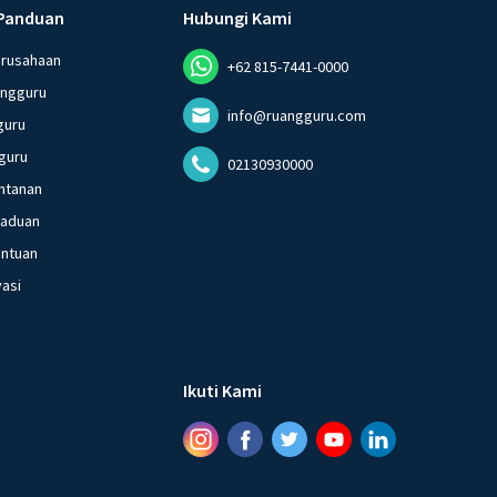
Panduan
Hubungi Kami
erusahaan
+62 815-7441-0000
angguru
info@ruangguru.com
guru
guru
02130930000
ntanan
gaduan
entuan
vasi
Ikuti Kami