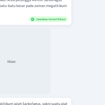
Jawaban terverifikasi
Iklan
litikum ialah Sarkofagus, yakni suatu alat