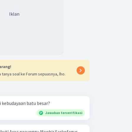
. Benda peninggalam zaman
erbentuk anak tangga, berfungsi
Iklan
ah nenek moyang dan dianggap suci,
undak.
u adalah pahatan berbentuk manusia
ipercaya sebagai wujud dari nenek
an yang tepat adalah A.
arang!
 tanya soal ke Forum sepuasnya, lho.
ri kebudayaan batu besar?
Jawaban terverifikasi
Sarkofagus