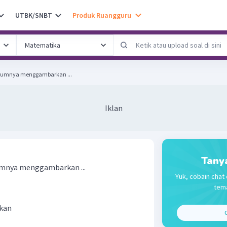
UTBK/SNBT
Produk Ruangguru
mumnya menggambarkan ...
Iklan
Tany
umnya menggambarkan ...
Yuk, cobain chat 
tema
tkan
C