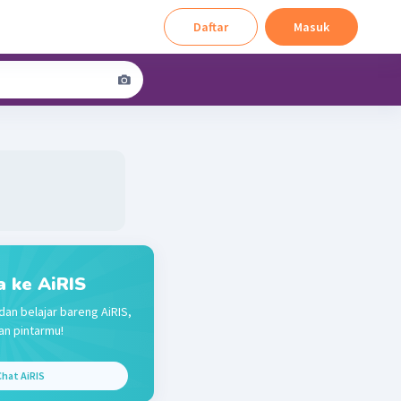
Daftar
Masuk
a ke AiRIS
dan belajar bareng AiRIS,
n pintarmu!
hat AiRIS