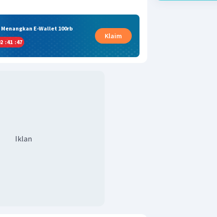
& Menangkan E-Wallet 100rb
Klaim
2
:
41
:
46
Iklan