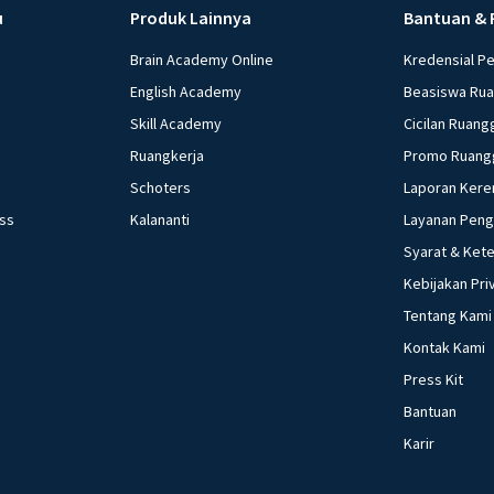
u
Produk Lainnya
Bantuan & 
Brain Academy Online
Kredensial P
English Academy
Beasiswa Ru
Skill Academy
Cicilan Ruang
Ruangkerja
Promo Ruang
Schoters
Laporan Kere
ess
Kalananti
Layanan Pen
Syarat & Ket
Kebijakan Pri
Tentang Kami
Kontak Kami
Press Kit
Bantuan
Karir