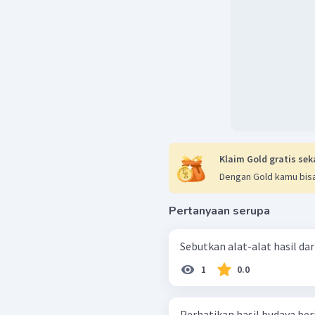
Punden berundak
Megalitikum yang b
sebagai pemujaan arw
dinamakan punden ber
Arca batu
. Arca bat
atau binatang yang d
moyang.
Dengan demikian, jawab
Klaim Gold gratis sek
Dengan Gold kamu bisa
Pertanyaan serupa
Sebutkan alat-alat hasil da
1
0.0
Perhatikan hasil budaya berikut! Area pecunggu Menhir 