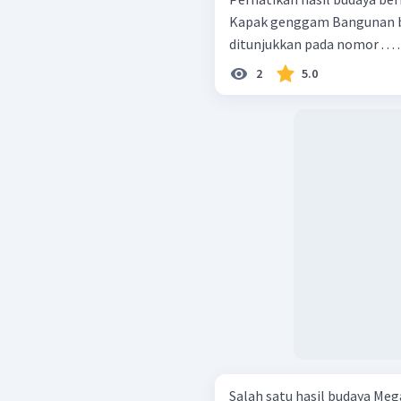
Kapak genggam Bangunan batu-batu besar pada zaman megalitikum
ditunjukkan pada nomor . . . .
2
5.0
Salah satu hasil budaya Mega