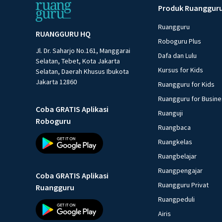
Produk Ruanggur
Ruangguru
RUANGGURU HQ
Roboguru Plus
Jl. Dr. Saharjo No.161, Manggarai
Dafa dan Lulu
Selatan, Tebet, Kota Jakarta
Kursus for Kids
Selatan, Daerah Khusus Ibukota
Jakarta 12860
Ruangguru for Kids
Ruangguru for Busin
Coba GRATIS Aplikasi
Ruanguji
Roboguru
Ruangbaca
Ruangkelas
Ruangbelajar
Ruangpengajar
Coba GRATIS Aplikasi
Ruangguru Privat
Ruangguru
Ruangpeduli
Airis