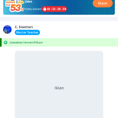
100rb
Klaim
Habis dalam
01
:
12
:
25
:
34
C. Sianturi
Master Teacher
Jawaban terverifikasi
Iklan