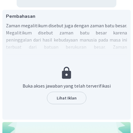
Pembahasan
Zaman megalitikum disebut juga dengan zaman batu besar.
Megalitikum disebut zaman batu besar karena
peninggalan dari hasil kebudayaan manusia pada masa ini
terbuat dari batuan berukuran besar. Zaman
megalitikummerupakan sub kebudayaan dari masa
neolitikum atau zaman batu muda. Pada masa
megalitikum, masyarakat pra aksara mengalami masa
religius dimana perkembangan aliran animisme dan
dinamisme berkembang sangat pesat. Kehidupan
Buka akses jawaban yang telah terverifikasi
masyarakat pada masa megalitikumtelah
mengenal sistem pembagian kerja yang jelas. Telah
Lihat Iklan
terbentuk sistem kepemimpinan yang diketuai oleh kepala
suku dan sudah menerapkan sistem
food producing
atau
bercocok tanam.
Peninggalan atau hasil kebudayaan dari zaman
megalithikum adalah sebagai berikut.