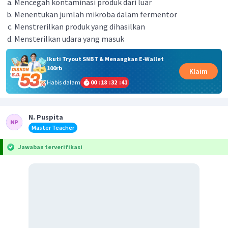
Mencegah kontaminasi produk dari luar
Menentukan jumlah mikroba dalam fermentor
Menstrerilkan produk yang dihasilkan
Mensterilkan udara yang masuk
Ikuti Tryout SNBT & Menangkan E-Wallet
100rb
Klaim
Habis dalam
00
:
18
:
32
:
41
N. Puspita
Master Teacher
Jawaban terverifikasi