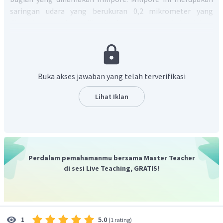
saringan udara yang berukuran 0,2 mikrometer yang
digunakan untuk sterilisasi udara yang masuk ke dalam
fermentor.
Dengan demikian, pilihan jawaban yang tepat adalah D.
Buka akses jawaban yang telah terverifikasi
Lihat Iklan
Perdalam pemahamanmu bersama Master Teacher
di sesi Live Teaching, GRATIS!
5.0
1
(
1 rating
)