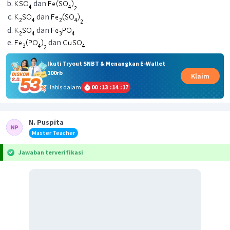
dan
dan
dan
dan
Ikuti Tryout SNBT & Menangkan E-Wallet
100rb
Klaim
Habis dalam
00
:
13
:
14
:
17
N. Puspita
Master Teacher
Jawaban terverifikasi