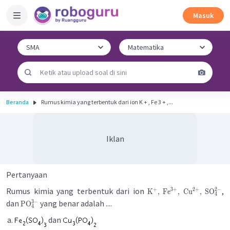
Masuk
Beranda
Rumus kimia yang terbentuk dari ion K + , Fe 3 + ,...
Iklan
Pertanyaan
Rumus kimia yang terbentuk dari ion
,
3
+
2
+
2
−
+
K
,
Fe
,
Cu
,
SO
4
dan
yang benar adalah ....
3
−
PO
4
dan