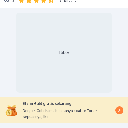
4.6
8
(
13 rating
)
Iklan
Klaim Gold gratis sekarang!
Dengan Gold kamu bisa tanya soal ke Forum
sepuasnya, lho.