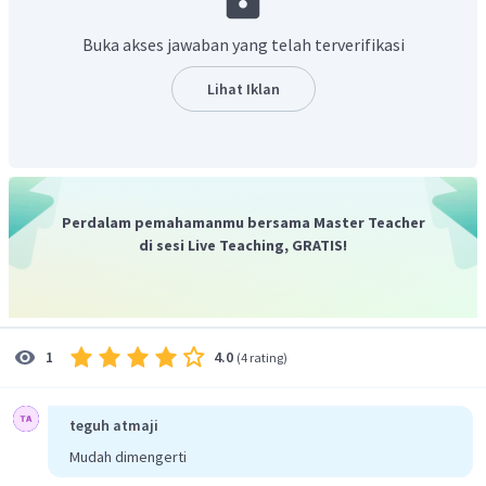
3
(
14
)
V
=
R
3
(
21
)
V
H
Buka akses jawaban yang telah terverifikasi
2.744
V
=
R
9.261
V
H
8
V
=
R
Lihat Iklan
27
V
H
Jadi, Perbandingan antara volume bola milik Rudi dan
8
:
27
volume bola milik Hasan adalah
.
Perdalam pemahamanmu bersama Master Teacher
di sesi Live Teaching, GRATIS!
4.0
1
(
4 rating
)
teguh atmaji
Mudah dimengerti