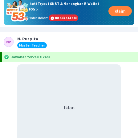
Ikuti Tryout SNBT & Menangkan E-Wallet
100rb
Klaim
Habis dalam
00
:
13
:
13
:
46
N. Puspita
Master Teacher
Jawaban terverifikasi
Iklan