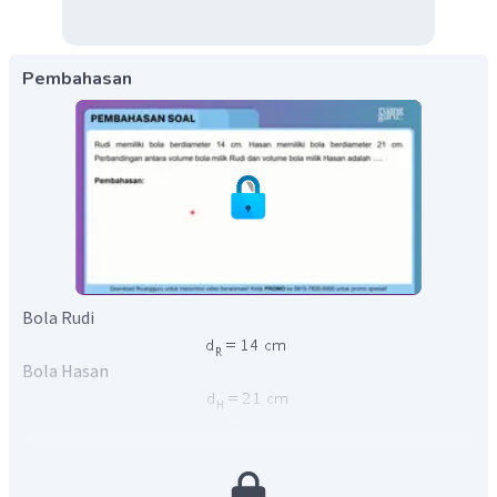
Pembahasan
Bola Rudi
Bola Hasan
perbandingan volume bola Rudi dengan volume bola Hasan
adalah
3
(
)
d
V
=
R
R
3
(
)
V
d
H
H