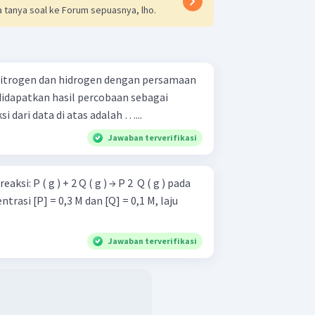
 tanya soal ke Forum sepuasnya, lho.
nitrogen dan hidrogen dengan persamaan
3 ​ didapatkan hasil percobaan sebagai
reaksi dari data di atas adalah …...
Jawaban terverifikasi
ksi: P ( g ) + 2 Q ( g ) → P 2 ​ Q ( g ) pada
Jawaban terverifikasi