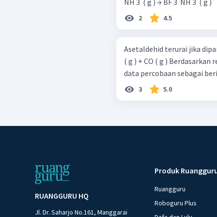
NH 3 ​ ( g ) → BF 3 ​ NH 3 ​ ( g )
2
4.5
Asetaldehid terurai jika dipanaskan sesuai 
( g ) + CO ( g ) Berdasarkan reaksi penguraian asetaldehid diperoleh
3
5.0
Produk Ruanggur
Ruangguru
RUANGGURU HQ
Roboguru Plus
Jl. Dr. Saharjo No.161, Manggarai