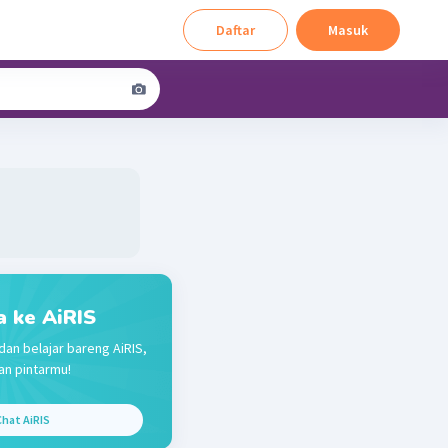
Daftar
Masuk
a ke AiRIS
dan belajar bareng AiRIS,
n pintarmu!
hat AiRIS