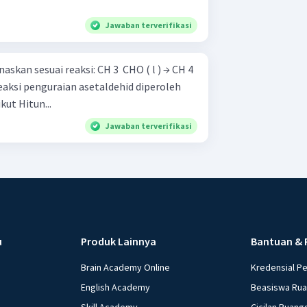
Jawaban terverifikasi
reaksi: CH 3 ​ CHO ( l ) → CH 4 ​
data percobaan sebagai berikut Hitun...
Jawaban terverifikasi
u
Produk Lainnya
Bantuan & 
Brain Academy Online
Kredensial P
English Academy
Beasiswa Ru