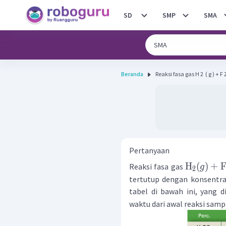
SD
SMP
SMA
Beranda
Reaksi fasa gas H 2 ​ ( g ) + F 2 ​
Pertanyaan
H
(
)
+
Reaksi fasa gas
g
2
tertutup dengan konsentra
tabel di bawah ini, yang 
waktu dari awal reaksi sam