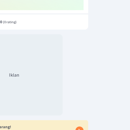
.0
(
0 rating
)
Iklan
arang!