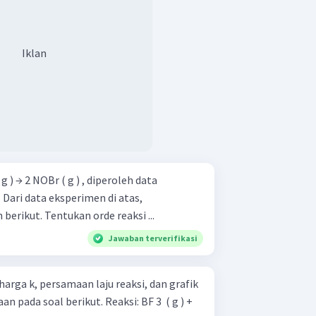
Iklan
 ( g ) → 2 NOBr ( g ) , diperoleh data
s,
selesaikanlah permasalahan berikut. Tentukan orde reaksi ...
Jawaban terverifikasi
harga k, persamaan laju reaksi, dan grafik
 berikut. Reaksi: BF 3 ​ ( g ) +