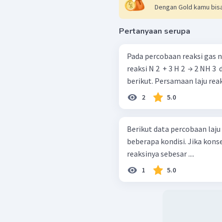
Dengan Gold kamu bisa
Pertanyaan serupa
Pada percobaan reaksi gas 
reaksi N 2 ​ + 3 H 2 ​ → 2 NH 
berikut. Persamaan laju 
2
5.0
Berikut data percobaan laju rea
beberapa kondisi. Jika konsentrasi [P] = 0,3 M dan [Q] = 0,1 M, laju
reaksinya sebesar ....
1
5.0