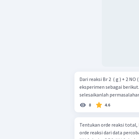
Dari reaksi Br 2 ​ ( g ) + 2 NO
eksperimen sebagai berikut. Dari data eksperimen di ata
8
4.6
Tentukan orde reaksi total, 
orde reaksi dari data percobaan pada soal