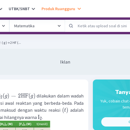
UTBK/SNBT
Produk Ruangguru
 ( g ) → 2 HF (...
Iklan
Tany
F
(
)
→
2
HF
(
)
dilakukan dalam wadah
g
g
2
Yuk, cobain chat 
si awal reaktan yang berbeda-beda. Pada
tema
(
)
dimaksud dengan waktu reaksi
adalah
t
I
pai hilangnya warna
.
2
C