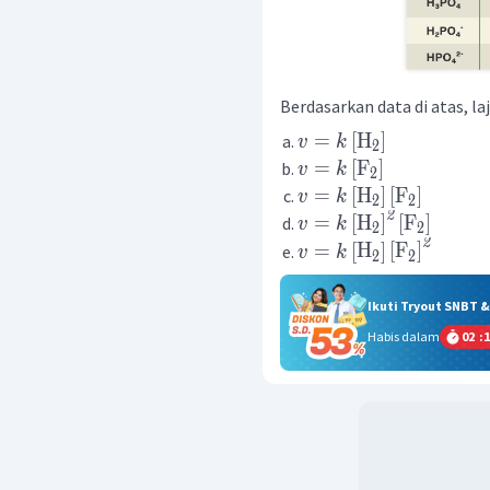
Berdasarkan data di atas, laj
=
[
H
]
v
k
2
=
[
F
]
v
k
2
=
[
H
]
[
F
]
v
k
2
2
2
=
[
H
]
[
F
]
v
k
2
2
2
=
[
H
]
[
F
]
v
k
2
2
Ikuti Tryout SNBT 
Habis dalam
02
:
1