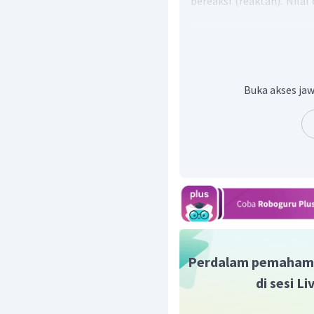
bereaksi (reaktan). Nilai
harga koefisien reaksi,
suatu reaksi merupakan p
yang bereaksi.
x
Orde
H
→
2
=
4
→
2
y
Orde
F
→
2
=
2
→
2
Buka akses jaw
Jadi, rumus laju reaksiny
Perdalam pemaham
di sesi L