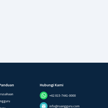
Panduan
Hubungi Kami
erusahaan
+62 815-7441-0000
angguru
info@ruangguru.com