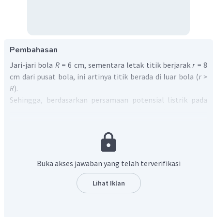
Pembahasan
Jari-jari bola
R
= 6 cm, sementara letak titik berjarak
r
= 8
cm dari pusat bola, ini artinya titik berada di luar bola (
r >
R
).
Sehingga, berdasarkan persamaan potensial listrik pada
bola konduktor berongga, besar muatan bola konduktor
adalah:
Buka akses jawaban yang telah terverifikasi
Lihat Iklan
Oleh karena itu, jawaban yang benar adalah 0,8 nC.