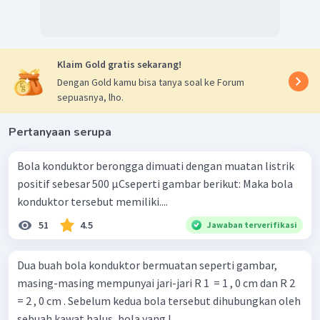
Klaim Gold gratis sekarang!
Dengan Gold kamu bisa tanya soal ke Forum
sepuasnya, lho.
Pertanyaan serupa
Bola konduktor berongga dimuati dengan muatan listrik
positif sebesar 500 µCseperti gambar berikut: Maka bola
konduktor tersebut memiliki....
51
4.5
Jawaban terverifikasi
Dua buah bola konduktor bermuatan seperti gambar,
masing-masing mempunyai jari-jari R 1 ​ = 1 , 0 cm dan R 2 ​
= 2 , 0 cm . Sebelum kedua bola tersebut dihubungkan oleh
sebuah kawat halus, bola yang l...