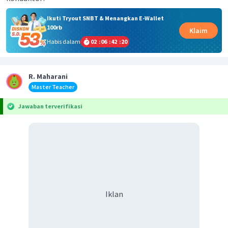
Ikuti Tryout SNBT & Menangkan E-Wallet
100rb
Klaim
Habis dalam
02
:
06
:
42
:
20
R. Maharani
Master Teacher
Jawaban terverifikasi
Iklan