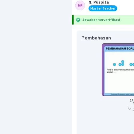
N. Puspita
Master Teacher
Jawaban terverifikasi
Pembahasan
Jadi, banyak titik pada 