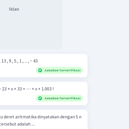
Iklan
tukan banyak sukunya. b. 13 , 9 , 5 , 1 , ... , − 43
Jawaban terverifikasi
+ 23 + x + 33 + ⋯ + x + 1.003 !
Jawaban terverifikasi
 deret aritmatika dinyatakan dengan S n ​
tersebut adalah ....