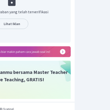
aban yang telah terverifikasi
Lihat Iklan
anmu bersama Master Teacher
ive Teaching, GRATIS!
.0
(
5 rating
)