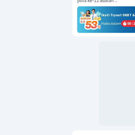
pola ke-12 adalah ...
Ikuti Tryout SNBT 
Habis dalam
00
:
1