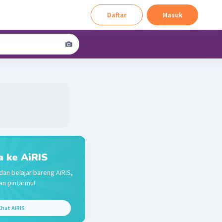
Daftar
Masuk
a ke AiRIS
dan belajar bareng AiRIS,
n pintarmu!
hat AiRIS