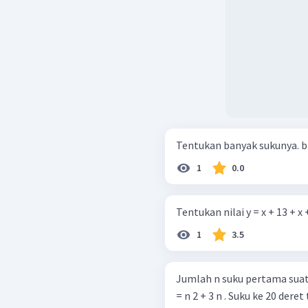
Ten
1
0.0
Tentukan nilai y = x + 13 + x 
1
3.5
Jumlah n suku pertama suatu
= n 2 + 3 n . Suku ke 20 deret 