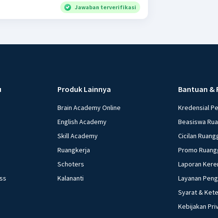
Jawaban terverifikasi
u
Produk Lainnya
Bantuan & 
Brain Academy Online
Kredensial P
English Academy
Beasiswa Ru
Skill Academy
Cicilan Ruang
Ruangkerja
Promo Ruang
Schoters
Laporan Kere
ess
Kalananti
Layanan Pen
Syarat & Ket
Kebijakan Pri