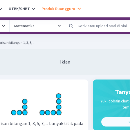
UTBK/SNBT
Produk Ruangguru
san bilangan 1, 3, 5, ...
Iklan
Tany
Yuk, cobain chat 
tema
C
an bilangan 1, 3, 5, 7, ... banyak titik pada