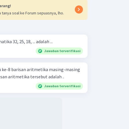
arang!
 tanya soal ke Forum sepuasnya, lho.
ika 32, 25, 18, ... adalah ...
Jawaban terverifikasi
ku ke-8 barisan aritmetika masing-masing
isan aritmetika tersebut adalah ..
Jawaban terverifikasi