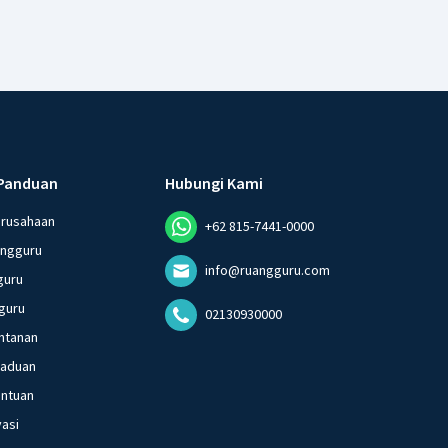
Panduan
Hubungi Kami
erusahaan
+62 815-7441-0000
angguru
info@ruangguru.com
guru
guru
02130930000
ntanan
gaduan
entuan
vasi