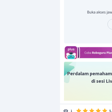
Buka akses jaw
Perdalam pemaham
di sesi L
5
1