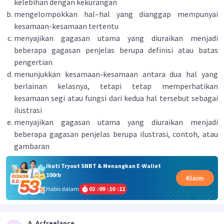
kelebihan dengan kekurangan
mengelompokkan hal–hal yang dianggap mempunyai
kesamaan-kesamaan tertentu
menyajikan gagasan utama yang diuraikan menjadi
beberapa gagasan penjelas berupa definisi atau batas
pengertian
menunjukkan kesamaan-kesamaan antara dua hal yang
berlainan kelasnya, tetapi tetap memperhatikan
kesamaan segi atau fungsi dari kedua hal tersebut sebagai
ilustrasi
menyajikan gagasan utama yang diuraikan menjadi
beberapa gagasan penjelas berupa ilustrasi, contoh, atau
gambaran
Ikuti Tryout SNBT & Menangkan E-Wallet
100rb
Klaim
Habis dalam
02
:
09
:
10
:
10
A. Acfreelance