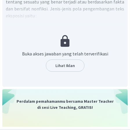
tentang sesuatu yang benar terjadi atau berdasarkan fakta
dan bersifat nonfiksi. Jenis-jenis pola pengembangan teks
eksposisi yaitu :
Pola umum-khusus (deduktif), yaitu pola
pengembangan dengan mendahulukan kesimpulan
pada bagian awal. Pada kesimpulan tersebut
terdapat gagasan utama yang diuraikan atau
Buka akses jawaban yang telah terverifikasi
dijelaskan dengan bukti, fakta, atau contoh melalui
gagasan pendukungnya.
Lihat Iklan
Pola khusus-umum (induktif) , yaitu pola
pengembangan dengan menguraikan data empiris
berupa bukti, fakta atau alasan sebagai gagasan
penjelas pada awal paragraf, yang diakhiri dengan
kesimpulan yang berisi gagasan utama pada bagian
Perdalam pemahamanmu bersama Master Teacher
akhir.
di sesi Live Teaching, GRATIS!
Pola perbandingan, yaitu pola pengembangan
yangmembandingkan dengan hal yang lain,
berdasarkan unsur kesamaan dan perbedaan,