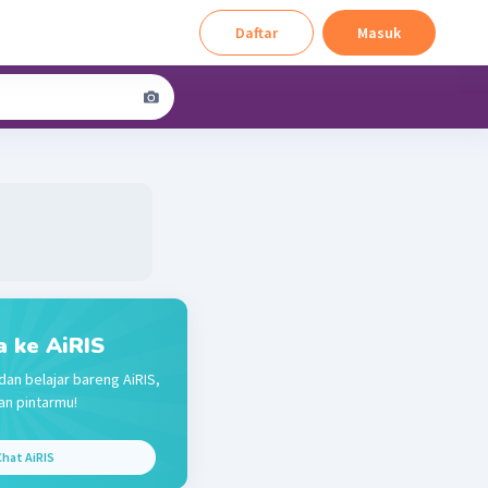
Daftar
Masuk
a ke AiRIS
dan belajar bareng AiRIS,
n pintarmu!
hat AiRIS