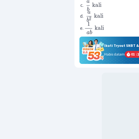
a
kali
b
a
kali
2
b
1
kali
ab
Ikuti Tryout SNBT 
Habis dalam
01
:
1