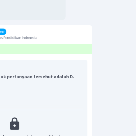
her
s Pendidikan Indonesia
uk pertanyaan tersebut adalah D
.
bungan yang linier dengan percepatan
 planet X dan planet Bumi diperoleh
ikut.