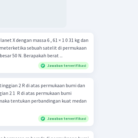
anet X dengan massa 6 , 61 × 1 0 31 kg dan
0 9 meterketika sebuah satelit di permukaan
besar 50 N. Berapakah berat ...
Jawaban terverifikasi
tinggian 2 R di atas permukaan bumi dan
ian 2 1 ​ R di atas permukaan bumi
), maka tentukan perbandingan kuat medan
Jawaban terverifikasi