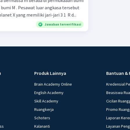
sa bermassa m berada di permukaaan bumi
a bumi M . Pesawat luar angkasa tersebut
et X yang memiliki jari-jari 3 1 ​ R d...
Jawaban terverifikasi
u
Produk Lainnya
Bantuan & 
Brain Academy Online
Kredensial P
English Academy
Beasiswa Ru
Skill Academy
Cicilan Ruang
Ruangkerja
Promo Ruang
Schoters
Laporan Kere
ess
Kalananti
Layanan Pen