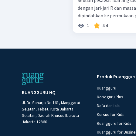
Sebuah pesawat luar angka
dengan jari-jari R dan mass
dipindahkan ke permukaan plan
1
4.4
Produk Ruanggur
Ruangguru
RUANGGURU HQ
Roboguru Plus
Jl. Dr. Saharjo No.161, Manggarai
Dafa dan Lulu
Selatan, Tebet, Kota Jakarta
Kursus for Kids
Selatan, Daerah Khusus Ibukota
Jakarta 12860
Ruangguru for Kids
Ruangguru for Busin