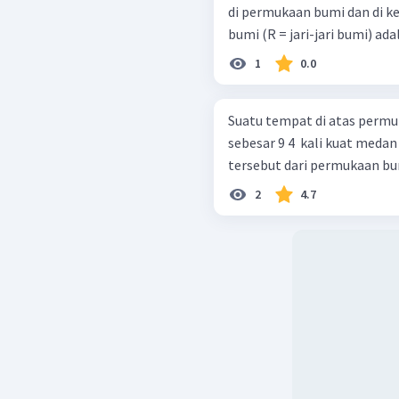
di permukaan bumi dan di k
bumi (R = jari-jari bumi) adal
1
0.0
Suatu tempat di atas permu
sebesar 9 4 ​ kali kuat med
tersebut dari permukaan bum
2
4.7