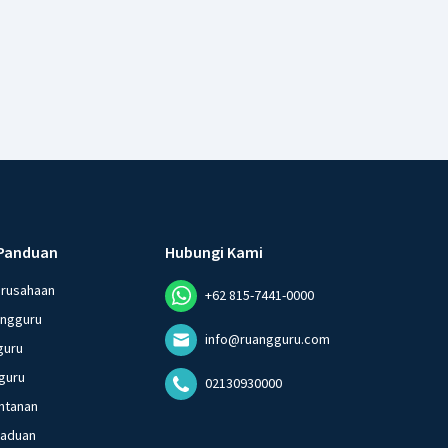
Panduan
Hubungi Kami
erusahaan
+62 815-7441-0000
angguru
info@ruangguru.com
guru
guru
02130930000
ntanan
gaduan