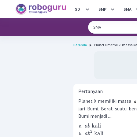
SD
SMP
SMA
Beranda
Planet X memiliki massa kal
Pertanyaan
Planet X memiliki massa
jari Bumi. Berat suatu ben
Bumi menjadi ....
kali
ab
2
kali
a
b