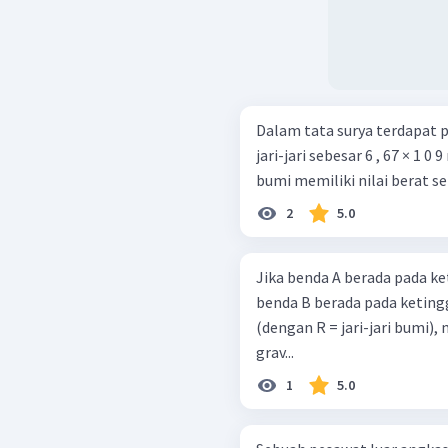
Dalam tata surya terdapat pl
jari-jari sebesar 6 , 67 × 1 
bumi memiliki nilai berat se
2
5.0
Jika benda A berada pada ke
benda B berada pada ketingg
(dengan R = jari-jari bumi
grav...
1
5.0