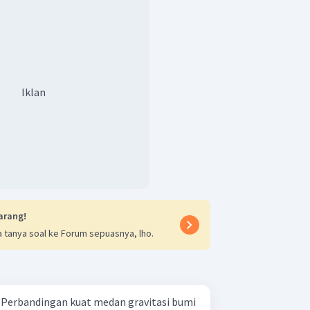
Iklan
arang!
 tanya soal ke Forum sepuasnya, lho.
i