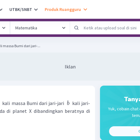
UTBK/SNBT
Produk Ruangguru
i massa Bumi dari jari-...
Iklan
Tany
kali massa Bumi dari jari-jari
kali jari-
b
Yuk, cobain chat 
da di planet X dibandingkan beratnya di
tema
C