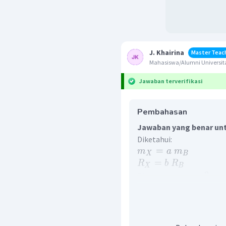
J. Khairina
Master Teac
Mahasiswa/Alumni Universita
Jawaban terverifikasi
Pembahasan
Jawaban yang benar unt
Diketahui:
=
m
a
m
X
B
=
R
b
R
X
B
=
....
?
Ditanya:
w
X
Penyelesaian:
Berat benda memiliki hu
gravitasi, maka antara
perbandingan sebagai ber