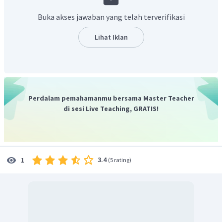
Buka akses jawaban yang telah terverifikasi
Lihat Iklan
Sepertinya ada kesalahan pada bagian ini sehingga
tidak ada jawaban yang sesuai. Seharusnya nilai
G
=
.
Perdalam pemahamanmu bersama Master Teacher
di sesi Live Teaching, GRATIS!
3.4
1
(
5 rating
)