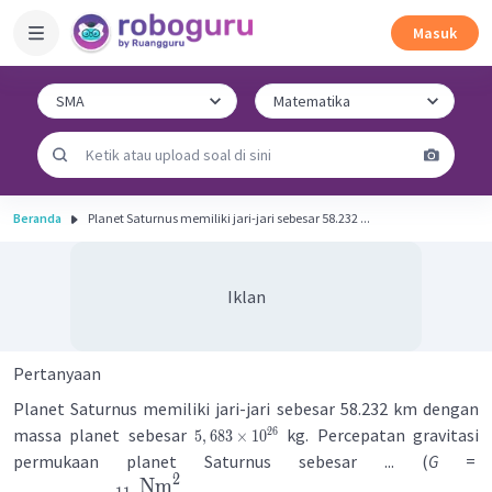
Masuk
Beranda
Planet Saturnus memiliki jari-jari sebesar 58.232 ...
Iklan
Pertanyaan
Planet Saturnus memiliki jari-jari sebesar 58.232 km dengan
massa planet sebesar
kg. Percepatan gravitasi
26
5
,
683
×
1
0
permukaan planet Saturnus sebesar ... (
G
=
2
Nm