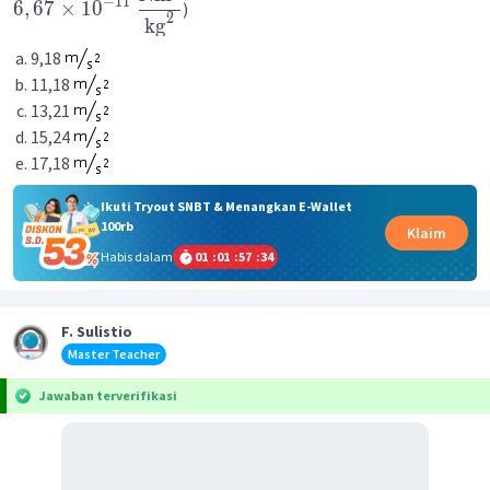
−
11
6
,
67
×
1
0
)
2
kg
9,18
11,18
13,21
15,24
17,18
Ikuti Tryout SNBT & Menangkan E-Wallet
100rb
Klaim
Habis dalam
01
:
01
:
57
:
34
F. Sulistio
Master Teacher
Jawaban terverifikasi