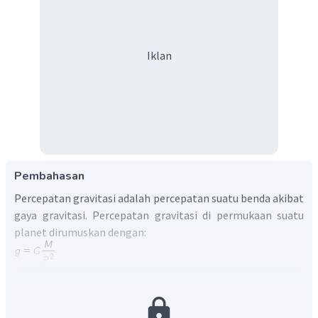
Iklan
Pembahasan
Percepatan gravitasi adalah percepatan suatu benda akibat
gaya gravitasi. Percepatan gravitasi di permukaan suatu
planet dirumuskan dengan:
Dari soal diketahui,
R
= 58.232 kg,
M
=
kg,
dan
G
=
, maka: