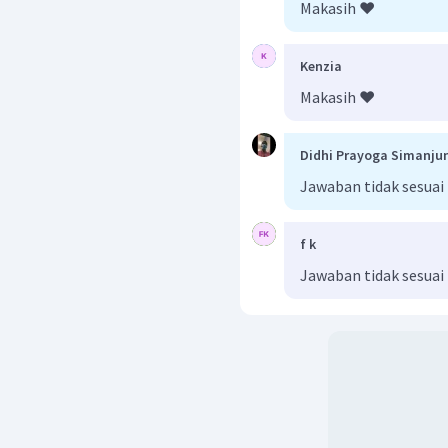
Makasih ❤️
Kenzia
Makasih ❤️
Didhi Prayoga Simanju
Jawaban tidak sesuai
f k
Jawaban tidak sesuai