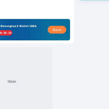
& Menangkan E-Wallet 100rb
Klaim
9
:
38
:
13
Iklan