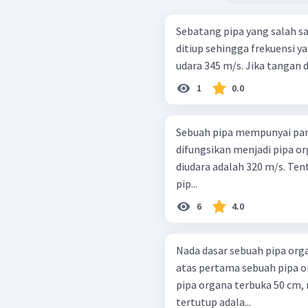
Sebatang pipa yang salah s
ditiup sehingga frekuensi y
udara 345 m/s. Jika tangan d
1
0.0
Sebuah pipa mempunyai pan
difungsikan menjadi pipa org
diudara adalah 320 m/s. Ten
pip...
6
4.0
Nada dasar sebuah pipa org
atas pertama sebuah pipa o
pipa organa terbuka 50 cm,
tertutup adala...