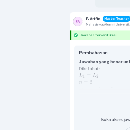
F. Arifin
Master Teacher
Mahasiswa/Alumni Universita
Jawaban terverifikasi
Pembahasan
Jawaban yang benar unt
Diketahui :
=
L
L
1
2
=
2
n
:
Ditanya :
f
f
1
2
Frerkuensi nada harmoni
menggunakan persamaa
(
+
1
)
n
v
=
f
2
L
Buka akses jaw
Sedangkan frekuensi nad
dihitung menggunakan p