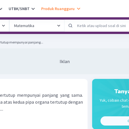
UTBK/SNBT
Produk Ruangguru
ertutup mempunyai panjang...
Iklan
Tany
tertutup mempunyai panjang yang sama.
Yuk, cobain chat 
a atas kedua pipa organa tertutup dengan
tema
..
C