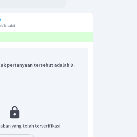
s Trisakti
uk pertanyaan tersebut adalah D.
k pipa organa terbuka dapat dihitung
n
aban yang telah terverifikasi
a harmonik pipa organa tertutup dapat
ersamaan