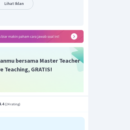
Lihat Iklan
uensi nada atas ke dua adalah pipa
uka adalah
)
anmu bersama Master Teacher
ive Teaching, GRATIS!
4.4
(
24 rating
)
t adalah D.