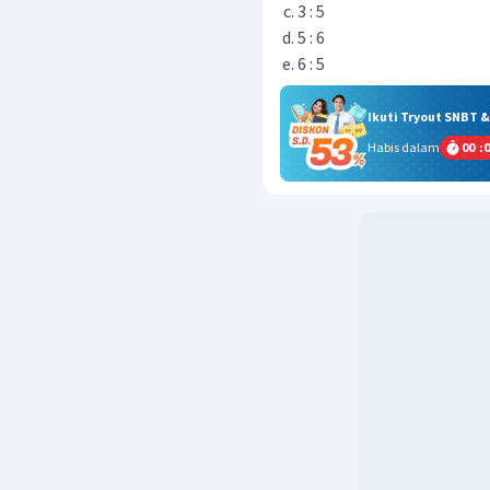
3 : 5
5 : 6
6 : 5
Ikuti Tryout SNBT 
Habis dalam
00
:
0