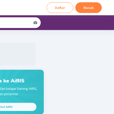
Daftar
Masuk
a ke AiRIS
dan belajar bareng AiRIS,
n pintarmu!
hat AiRIS