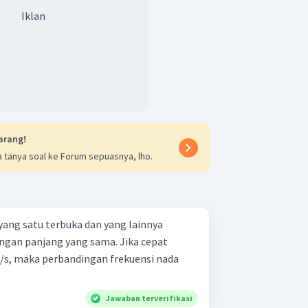
Iklan
arang!
 tanya soal ke Forum sepuasnya, lho.
yang satu terbuka dan yang lainnya
ngan panjang yang sama. Jika cepat
m/s, maka perbandingan frekuensi nada
Jawaban terverifikasi