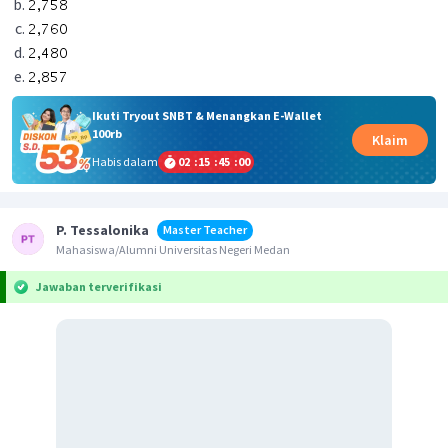
Ikuti Tryout SNBT & Menangkan E-Wallet
100rb
Klaim
Habis dalam
02
:
15
:
44
:
59
P. Tessalonika
Master Teacher
Mahasiswa/Alumni Universitas Negeri Medan
Jawaban terverifikasi