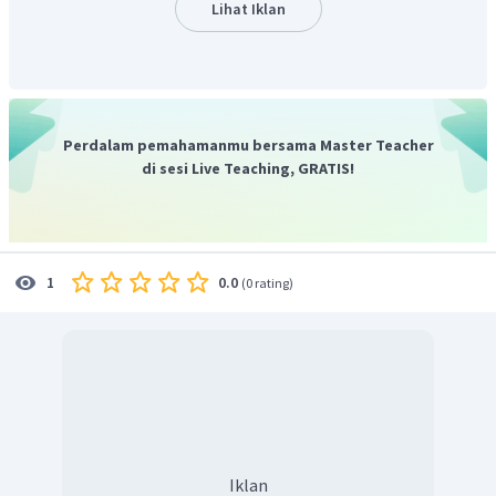
Lihat Iklan
=
1
,
806
+
0
,
954
=
2
,
760
lo
g
576
=
2
,
760
Dengan demikian, hasil dari
.
Oleh karena itu, jawaban yang benar adalah C.
Perdalam pemahamanmu bersama Master Teacher
di sesi Live Teaching, GRATIS!
0.0
1
(
0 rating
)
Iklan