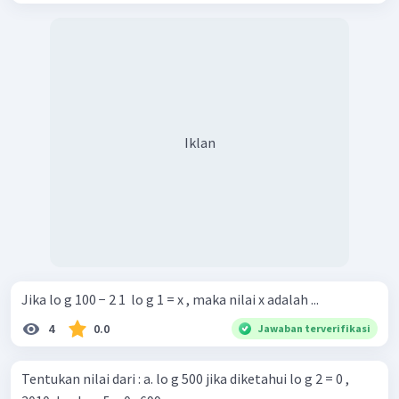
Iklan
Jika lo g 100 − 2 1 ​ lo g 1 = x , maka nilai x adalah ...
4
0.0
Jawaban terverifikasi
Tentukan nilai dari : a. lo g 500 jika diketahui lo g 2 = 0 ,