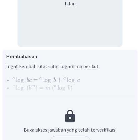
Iklan
Pembahasan
Ingat kembali sifat-sifat logaritma berikut:
a
a
a
lo
g
=
lo
g
+
lo
g
b
c
b
c
a
m
a
lo
g
(
)
=
(
lo
g
)
b
m
b
Sehingga diperoleh:
lo
g
576
=
lo
g
(
64
×
9
)
=
lo
g
64
+
lo
g
9
6
2
=
lo
g
2
+
lo
g
3
Buka akses jawaban yang telah terverifikasi
=
6
⋅
lo
g
2
+
2
⋅
lo
g
3
=
6
(
0
,
301
)
+
2
(
0
,
477
)