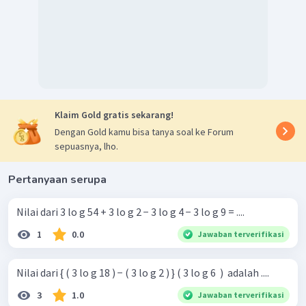
Klaim Gold gratis sekarang!
Dengan Gold kamu bisa tanya soal ke Forum
sepuasnya, lho.
Pertanyaan serupa
Nilai dari 3 lo g 54 + 3 lo g 2 − 3 lo g 4 − 3 lo g 9 = ....
1
0.0
Jawaban terverifikasi
Nilai dari { ( 3 lo g 18 ) − ( 3 lo g 2 ) } ( 3 lo g 6 ​ ) ​ adalah ....
3
1.0
Jawaban terverifikasi