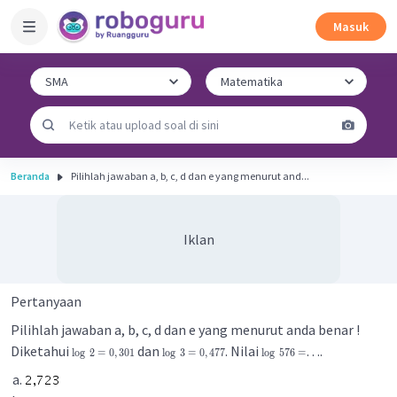
Masuk
Beranda
Pilihlah jawaban a, b, c, d dan e yang menurut and...
Iklan
Pertanyaan
Pilihlah jawaban a, b, c, d dan e yang menurut anda benar !
Diketahui
dan
. Nilai
….
lo
g
2
=
0
,
301
lo
g
3
=
0
,
477
lo
g
576
=