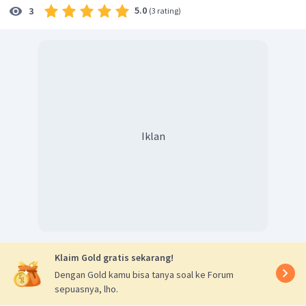
=
15
(
50
)
5.0
3
(
3 rating
)
=
750
cm
/
s
Semua pernyataan benar. Oleh karena itu, jawaban yang
tepat adalah E.
Iklan
Klaim Gold gratis sekarang!
Dengan Gold kamu bisa tanya soal ke Forum
sepuasnya, lho.