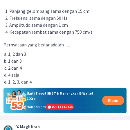
Panjang gelombang sama dengan 15 cm
Frekuensi sama dengan 50 Hz
Amplitudo sama dengan 1 cm
Kecepatan rambat sama dengan 750 cm/s
Pernyataan yang benar adalah ......
1, 2 dan 3
1 dan 3
2 dan 4
4 saja
1, 2, 3, dan 4
Ikuti Tryout SNBT & Menangkan E-Wallet
100rb
Klaim
Habis dalam
00
:
11
:
41
:
13
Y. Maghfirah