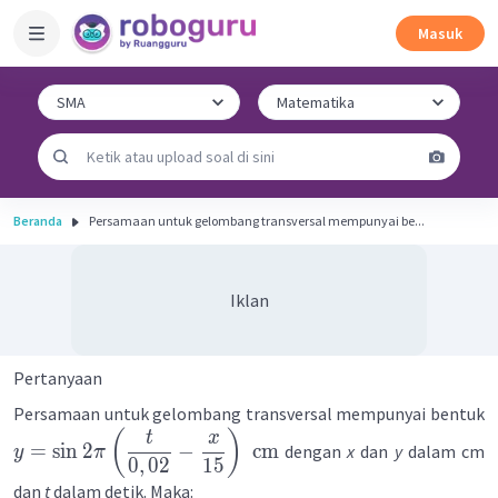
Masuk
Beranda
Persamaan untuk gelombang transversal mempunyai be...
Iklan
Pertanyaan
Persamaan untuk gelombang transversal mempunyai bentuk
(
)
t
x
=
sin
2
−
cm
dengan
x
dan
y
dalam cm
y
π
0
,
02
15
dan
t
dalam detik. Maka: