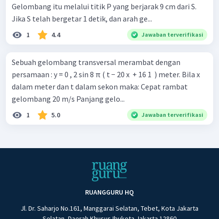
Gelombang itu melalui titik P yang berjarak 9 cm dari S.
Jika S telah bergetar 1 detik, dan arah ge...
1
4.4
Jawaban terverifikasi
Sebuah gelombang transversal merambat dengan
persamaan : y = 0 , 2 sin 8 π ( t − 20 x ​ + 16 1 ​ ) meter. Bila x
dalam meter dan t dalam sekon maka: Cepat rambat
gelombang 20 m/s Panjang gelo...
1
5.0
Jawaban terverifikasi
RUANGGURU HQ
Jl. Dr. Saharjo No.161, Manggarai Selatan, Tebet, Kota Jakarta
Selatan, Daerah Khusus Ibukota Jakarta 12860