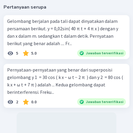
Pertanyaan serupa
Gelombang berjalan pada tali dapat dinyatakan dalam
persamaan berikut. y = 0,02sin( 40 π t + 4 π x ) dengan y
dan x dalam m. sedangkan t dalam detik. Pernyataan
berikut yang benar adalah .... Fr...
5
5.0
Jawaban terverifikasi
Pernyataan-pernyataan yang benar dari superposisi
gelombang y 1 ​ = 30 cos ( k x − ω t − 2 π ​ ) dan y 2 ​ = 80 cos (
k x + ω t + 7 π ) adalah ... Kedua gelombang dapat
berinterferensi. Freku...
2
0.0
Jawaban terverifikasi