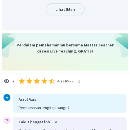
Penyelesaian
Dengan menggunakan hubungan antara
v, k,
dan
ω
maka
Lihat Iklan
besar cepat rambat gelombang:
Perdalam pemahamanmu bersama Master Teacher
Jadi, jawaban yang tepat adalah a.
di sesi Live Teaching, GRATIS!
4.7
2
(
104 rating
)
Asrul Azis
Pembahasan lengkap banget
Takut banget loh TBL