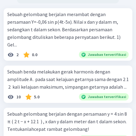
Sebuah gelombang berjalan merambat dengan
persamaan Y=-0,06 sin p(4t-5x). Nilai x dan y dalam m,
sedangkan t dalam sekon. Berdasarkan persamaan
gelombang dituliskan beberapa pernyataan berikut. 1)
Gel...
2
0.0
Jawaban terverifikasi
Sebuah benda melakukan gerak harmonis dengan
amplitude A . pada saat kelajuan getarnya sama dengan 2 1
​ 2 ​ kali kelajuan maksimum, simpangan getarnya adalah ...
10
5.0
Jawaban terverifikasi
Sebuah gelombang berjalan dengan persamaan y = 4 sin 8
π ( 2 t − x + 12 1 ​ ) , x dan y dalam meter dan t dalam sekon.
Tentukanlahcepat rambat gelombang!