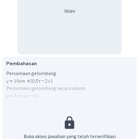
Iklan
Pembahasan
Persamaan gelombang
Persamaan gelombang secara umum
Dari persamaan gelombang diketahui
ω
= 0,5π
k
= 2π
Ditanya
Cepat rambat gelombang
Buka akses jawaban yang telah terverifikasi