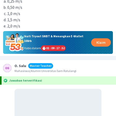
0,25 m/s
0,50 m/s
1,0 m/s
1,5 m/s
2,0 m/s
Ikuti Tryout SNBT & Menangkan E-Wallet
100rb
Klaim
Habis dalam
01
:
09
:
17
:
52
O. Salu
Master Teacher
Mahasiswa/Alumni Universitas Sam Ratulangi
Jawaban terverifikasi