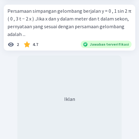
Persamaan simpangan gelombang berjalan y = 0 , 1 sin 2 π
( 0 , 3 t − 2 x ) .Jika x dan y dalam meter dan t dalam sekon,
pernyataan yang sesuai dengan persamaan gelombang
adalah ...
2
4.7
Jawaban terverifikasi
Iklan