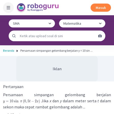
Masuk
Beranda
Persamaan simpangan gelombang berjalan y = 10 sin ...
Iklan
Pertanyaan
Persamaan simpangan gelombang berjalan
Jika
x
dan
y
dalam meter serta
t
dalam
=
10
sin
(
0
,
5
−
2
)
y
π
t
x
sekon maka cepat rambat gelombang adalah ...