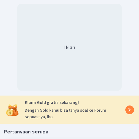
Iklan
Klaim Gold gratis sekarang!
Dengan Gold kamu bisa tanya soal ke Forum
sepuasnya, lho.
Pertanyaan serupa