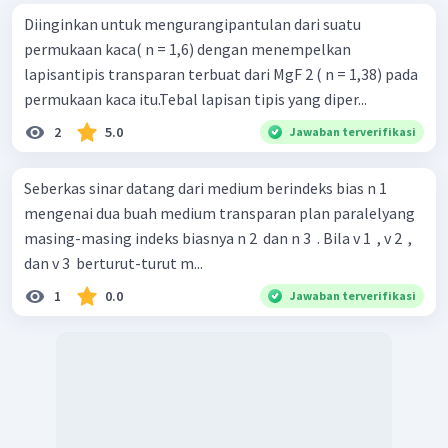
Diinginkan untuk mengurangipantulan dari suatu
permukaan kaca( n = 1,6) dengan menempelkan
lapisantipis transparan terbuat dari MgF 2 ( n = 1,38) pada
permukaan kaca itu.Tebal lapisan tipis yang diper...
2
5.0
Jawaban terverifikasi
Seberkas sinar datang dari medium berindeks bias n 1
mengenai dua buah medium transparan plan paralelyang
masing-masing indeks biasnya n 2 ​ dan n 3 ​ . Bila v 1 ​ , v 2 ​ ,
dan v 3 ​ berturut-turut m...
1
0.0
Jawaban terverifikasi