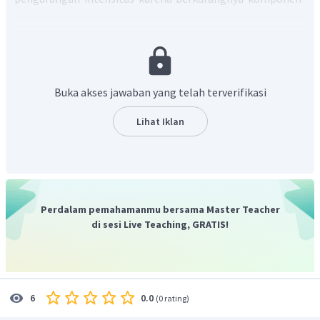
komponen gelombangnya. Cahaya termasuk gelombang
transversal yang memiliki komponen-komponen yang
saling tegak lurus. Komponen-komponen inilah yang dapat
hilang saat terjadi polarisasi.
Polarisasi
terjadi melalui beberapa cara, yaitu
penyerapan
Buka akses jawaban yang telah terverifikasi
selektif, pemantulan, pembiasan ganda dan hamburan.
Lihat Iklan
Polarisasi dapat terjadi karena pantulan
(Pernyataan 1 benar)
Polarisasi dapat terjadi dengan melewatkan cahaya
pada suatu material tertentu
(Pernyataan 2 benar)
Cahaya yang terpolarisasi memiliki satu bidang getar
Perdalam pemahamanmu bersama Master Teacher
(Pernyataan 3 benar)
di sesi Live Teaching, GRATIS!
Cahaya yang terpolarisasi selalu makin terang
(Pernyataan 4 salah)
Jadi, jawaban yang tepat adalah A.
0.0
6
(
0 rating
)