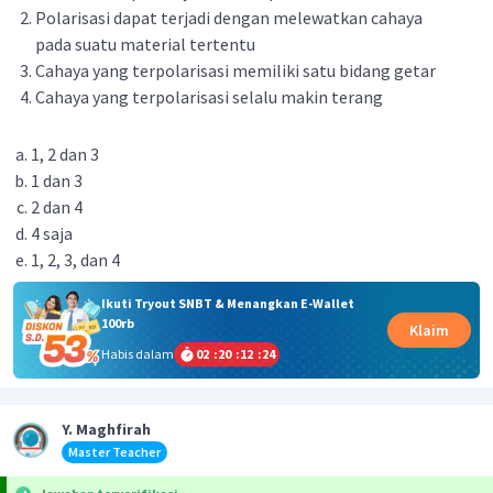
Polarisasi dapat terjadi dengan melewatkan cahaya
pada suatu material tertentu
Cahaya yang terpolarisasi memiliki satu bidang getar
Cahaya yang terpolarisasi selalu makin terang
1, 2 dan 3
1 dan 3
2 dan 4
4 saja
1, 2, 3, dan 4
Ikuti Tryout SNBT & Menangkan E-Wallet
100rb
Klaim
Habis dalam
02
:
20
:
12
:
24
Y. Maghfirah
Master Teacher