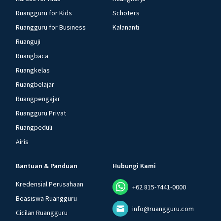
Ruangguru for Kids
Schoters
Ruangguru for Business
Kalananti
Ruanguji
Ruangbaca
Ruangkelas
Ruangbelajar
Ruangpengajar
Ruangguru Privat
Ruangpeduli
Airis
Bantuan & Panduan
Hubungi Kami
Kredensial Perusahaan
+62 815-7441-0000
Beasiswa Ruangguru
info@ruangguru.com
Cicilan Ruangguru