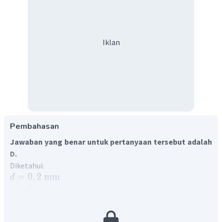
Iklan
Pembahasan
Jawaban yang benar untuk pertanyaan tersebut adalah
D.
Diketahui:
=
0
,
2
mm
d
=
3
n
=
7
,
5
mm
y
=
1
m
=
1000
mm
L