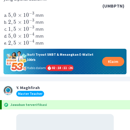
(UMBPTN)
−
3
5
,
0
×
1
0
mm
−
3
2
,
5
×
1
0
mm
−
3
1
,
5
×
1
0
mm
−
4
5
,
0
×
1
0
mm
−
4
2
,
5
×
1
0
mm
Ikuti Tryout SNBT & Menangkan E-Wallet
100rb
Klaim
Habis dalam
02
:
18
:
11
:
25
Y. Maghfirah
Master Teacher
Jawaban terverifikasi