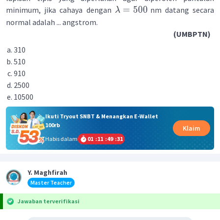
=
500
minimum, jika cahaya dengan
nm datang secara
λ
normal adalah ... angstrom.
(UMBPTN)
310
510
910
2500
10500
Ikuti Tryout SNBT & Menangkan E-Wallet
100rb
Klaim
Habis dalam
01
:
11
:
49
:
31
Y. Maghfirah
Master Teacher
Jawaban terverifikasi