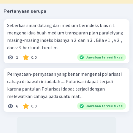
Pertanyaan serupa
Seberkas sinar datang dari medium berindeks bias n 1
mengenai dua buah medium transparan plan paralelyang
masing-masing indeks biasnya n 2 ​ dan n 3 ​ . Bila v 1 ​ , v 2 ​ ,
dan v 3 ​ berturut-turut m...
1
0.0
Jawaban terverifikasi
Pernyataan-pernyataan yang benar me­ngenai polarisasi
cahaya di bawah ini adalah .... Polarisasi dapat terjadi
karena pantulan Polarisasi dapat terjadi dengan
melewatkan cahaya pada suatu mat...
6
0.0
Jawaban terverifikasi