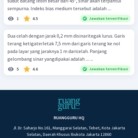
sudut datang lebih besar dari 45°, sinar akan terpantul
sempurna. lndeks bias medium tersebut adalah ....
1
4.5
Jawaban terverifikasi
Dua celah dengan jarak 0,2 mm disinaritegak lurus. Garis
terang ketigaterletak 7,5 mm dari garis terang ke nol
pada layar yang jaraknya 1 m daricelah. Panjang
gelombang sinar yangdipakai adalah .... ...
5
4.6
Jawaban terverifikasi
RUANGGURU HQ
Jl. Dr. Saharjo No.161, Manggarai Selatan, Tebet, Kota Jakarta
Selatan, Daerah Khusus Ibukota Jakarta 12860