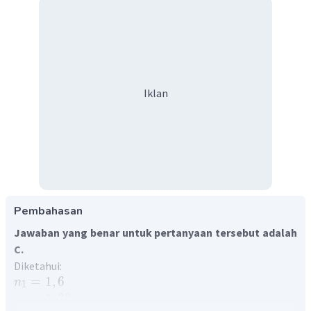
Iklan
Pembahasan
Jawaban yang benar untuk pertanyaan tersebut adalah
C.
Diketahui:
=
1
,
6
n
1
=
1
,
38
n
2
−
9
−
7