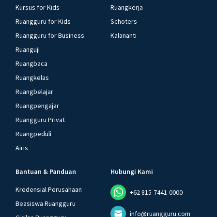
Kursus for Kids
Ruangkerja
Ruangguru for Kids
Schoters
Ruangguru for Business
Kalananti
Ruanguji
Ruangbaca
Ruangkelas
Ruangbelajar
Ruangpengajar
Ruangguru Privat
Ruangpeduli
Airis
Bantuan & Panduan
Hubungi Kami
Kredensial Perusahaan
+62 815-7441-0000
Beasiswa Ruangguru
info@ruangguru.com