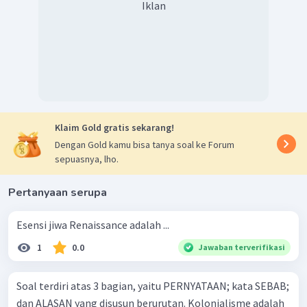
Mereka adalah orang-orang yang giat bekerja dan
Iklan
mempelajari ilmu pengetahuan. Golongan ini tidak
memiliki hak istimewa, mereka justru dibebani
dengan bermacam-macam pajak.
Prancis mengalami kemerosotan ekonomi dan
keuangan pada masa pemerintahan Louis XVI. Hal ini
disebabkan karena sikap raja dan keluarganya,
terutama permaisuri Marie Antoinette, selalu
Klaim Gold gratis sekarang!
menghambur-hamburkan uang negara untuk
Dengan Gold kamu bisa tanya soal ke Forum
berfoya-foya sehingga dijuluki sebagai madame
sepuasnya, lho.
defisit . Masalah keuangan semakin diperburuk akibat
ikut sertanya Prancis dalam Perang Kemerdekaan
Pertanyaan serupa
Amerika.
Esensi jiwa Renaissance adalah ...
1
0.0
Jawaban terverifikasi
Soal terdiri atas 3 bagian, yaitu PERNYATAAN; kata SEBAB;
dan ALASAN yang disusun berurutan. Kolonialisme adalah