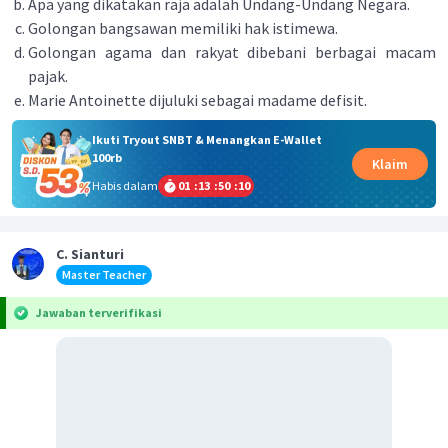
Apa yang dikatakan raja adalah Undang-Undang Negara.
Golongan bangsawan memiliki hak istimewa.
Golongan agama dan rakyat dibebani berbagai macam
pajak.
Marie Antoinette dijuluki sebagai madame defisit.
Ikuti Tryout SNBT & Menangkan E-Wallet
100rb
Klaim
Habis dalam
01
:
13
:
50
:
10
C. Sianturi
Master Teacher
Jawaban terverifikasi