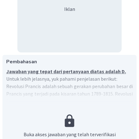
Iklan
Pembahasan
Jawaban yang tepat dari pertanyaan diatas adalah D.
Untuk lebih jelasnya, yuk pahami penjelasan berikut:
Revolusi Prancis adalah sebuah gerakan perubahan besar di
Prancis yang terjadi pada kisaran tahun 1789-1815. Revolusi
Prancis merupakan cerminan ketidakpuasan sebagian
masyarakat Prancis pada sistem pemerintahan absolute.
Berikut ini adalah keadaan Prancis menjelang revolusi:
Sistem politik yang dianut Prancis menjelang
Buka akses jawaban yang telah terverifikasi
lahirnya revolusi adalah monarki absolute, yaitu