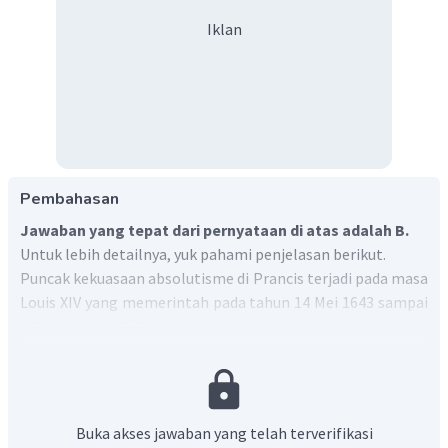
Iklan
Pembahasan
Jawaban yang tepat dari pernyataan di atas adalah B.
Untuk lebih detailnya, yuk pahami penjelasan berikut.
Puncak kekuasaan absolutisme di Prancis terjadi pada masa
Louis XIV yang memerintah pada tahun 14 Mei 1643 sampai
1 September 1715. Absolutisme Perancis di bawah rezim
monarki Louis XIV dapat dilihat ketika Louis XIV
memperjarakan setiap oposisi yang menentangnya yang
biasanya terdiri dari kaum intelektual dan calvinis. Ciri-ciri
kekuasaan Louis XIV tidak didasarkan pada undang-undang
Buka akses jawaban yang telah terverifikasi
dan tidak ada kepastian hukum terhadap kesewenangan