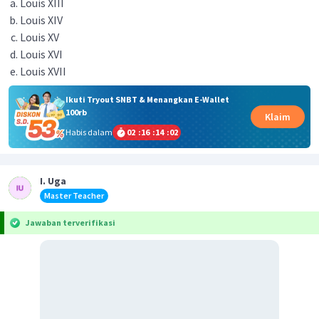
Louis XIII
Louis XIV
Louis XV
Louis XVI
Louis XVII
Ikuti Tryout SNBT & Menangkan E-Wallet
100rb
Klaim
Habis dalam
02
:
16
:
14
:
02
I. Uga
Master Teacher
Jawaban terverifikasi