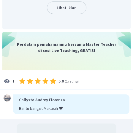
absolutisme Louis XIV. Akibatnya adalah kekuasaan monarki
Lihat Iklan
absolut dijalankan tanpa batas sampai Louis XIV
mendeklarasikan sebuah semboyan yang populer
yakni
L'etat Ce's Moi
(Negara adalah saya) yang merupakan
sebuah legitimasi atas tirani rezim Louis XIV yang
menyeleweng tersebut.
Perdalam pemahamanmu bersama Master Teacher
di sesi Live Teaching, GRATIS!
5.0
1
(
1 rating
)
Callysta Audrey Fiorenza
Bantu banget Makasih ❤️