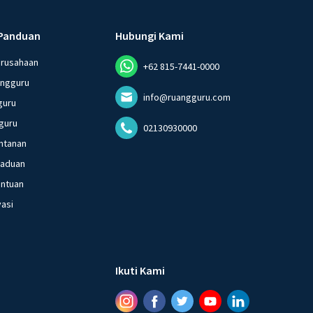
Panduan
Hubungi Kami
erusahaan
+62 815-7441-0000
angguru
info@ruangguru.com
guru
guru
02130930000
ntanan
gaduan
entuan
vasi
Ikuti Kami