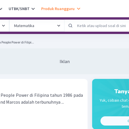
UTBK/SNBT
Produk Ruangguru
People Power di Filipi...
Iklan
Tany
 People Power di Filipina tahun 1986 pada
Yuk, cobain chat 
d Marcos adalah terbunuhnya ...
tema
C