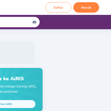
Daftar
Masuk
a ke AiRIS
dan belajar bareng AiRIS,
n pintarmu!
hat AiRIS