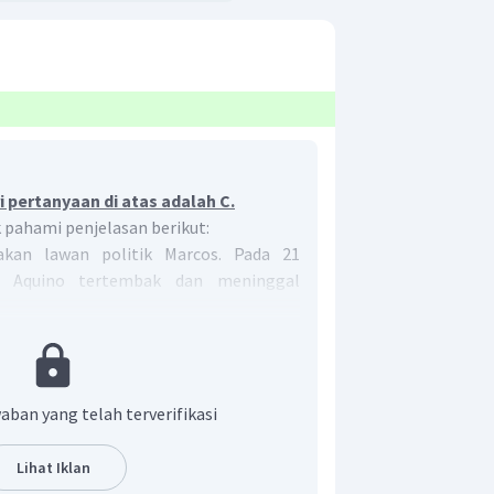
 pertanyaan di atas adalah C.
k pahami penjelasan berikut:
kan lawan politik Marcos. Pada 21
o Aquino tertembak dan meninggal
an rakyat. Rakyat Filipina menuduh
embunuhan tersebut.
aban yang telah terverifikasi
Lihat Iklan