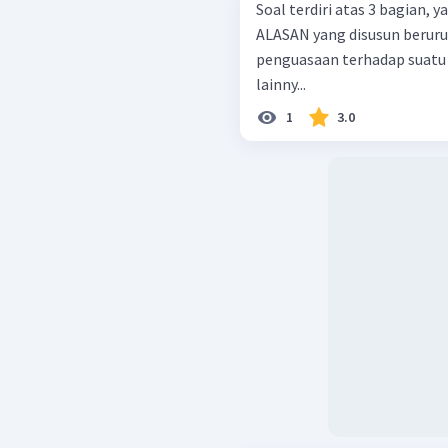
Soal terdiri atas 3 bagian,
ALASAN yang disusun berurutan. Kolonialisme adalah penjaj
penguasaan terhadap suatu 
lainny...
1
3.0