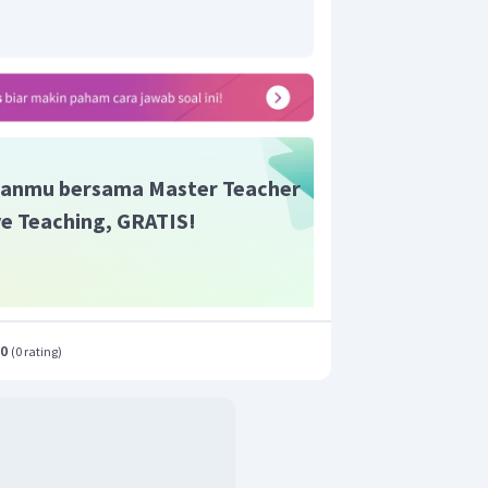
anmu bersama Master Teacher
ive Teaching, GRATIS!
.0
(
0 rating
)