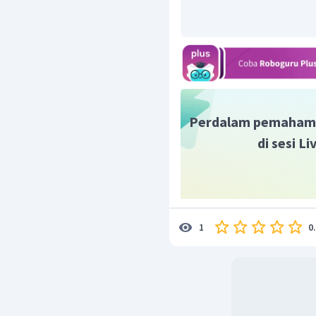
Perdalam pemaham
di sesi L
0
1