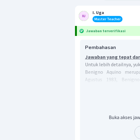
I. Uga
Master Teacher
Jawaban terverifikasi
Pembahasan
Jawaban yang tepat dari
Untuk lebih detailnya, yu
Benigno Aquino merupa
Agustus 1983, Benign
mengakibatkan kemarah
Marcos terlibat dalam p
Buka akses jaw