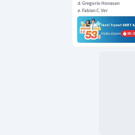
Gregorio Honasan
Fabian C. Ver
Ikuti Tryout SNBT 
Habis dalam
00
:
0