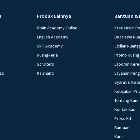
u
Produk Lainnya
Bantuan & 
Brain Academy Online
Kredensial P
English Academy
Beasiswa Ru
Skill Academy
Cicilan Ruang
Ruangkerja
Promo Ruang
Schoters
Laporan Kere
ess
Kalananti
Layanan Pen
Syarat & Ket
Kebijakan Pri
Tentang Kami
Kontak Kami
Press Kit
Bantuan
Karir