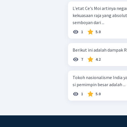
L'etat Ce's Moi artinya neg
kekuasaan raja yang absolu
semboyan dari ...
1
5.0
Berikut ini adalah dampak Rev
7
4.2
Tokoh nasionalisme India y
si pemimpin besar adalah ...
1
5.0