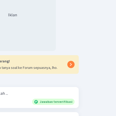
Iklan
arang!
 tanya soal ke Forum sepuasnya, lho.
h ...
Jawaban terverifikasi