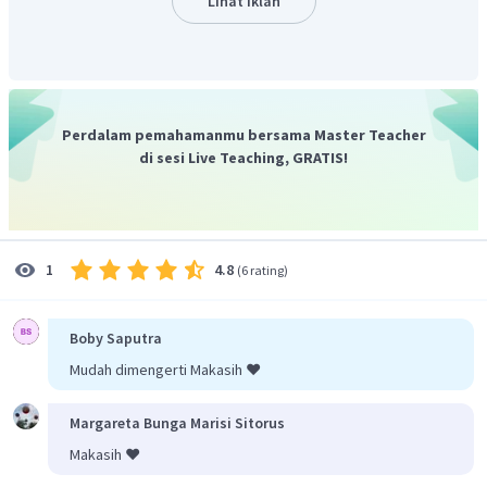
Lihat Iklan
d. Salah, karena
Jadi, jawaban yang tepat adalah A.
Perdalam pemahamanmu bersama Master Teacher
di sesi Live Teaching, GRATIS!
4.8
1
(
6 rating
)
Boby Saputra
Mudah dimengerti Makasih ❤️
Margareta Bunga Marisi Sitorus
Makasih ❤️