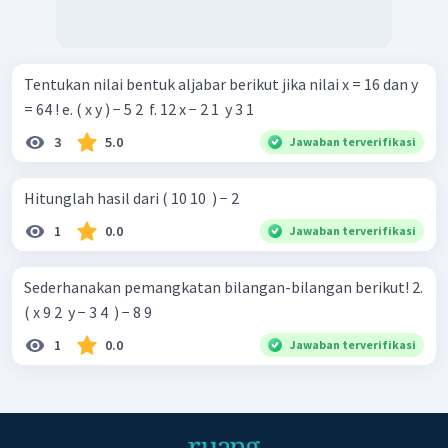
Tentukan nilai bentuk aljabar berikut jika nilai x = 16 dan y
= 64 ! e. ( x y ) − 5 2 ​ f. 12 x − 2 1 ​ y 3 1 ​
3
5.0
Jawaban terverifikasi
Hitunglah hasil dari ( 10 10 ​ ) − 2
1
0.0
Jawaban terverifikasi
Sederhanakan pemangkatan bilangan-bilangan berikut! 2.
( x 9 2 ​ y − 3 4 ​ ) − 8 9 ​
1
0.0
Jawaban terverifikasi