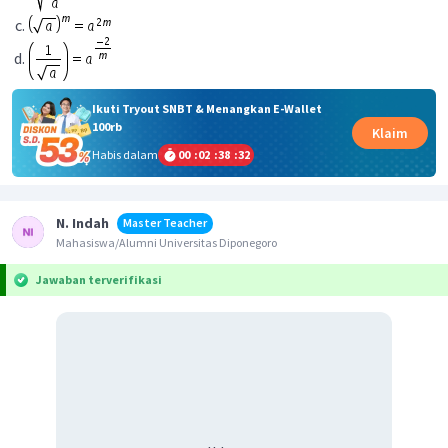
Ikuti Tryout SNBT & Menangkan E-Wallet
100rb
Klaim
Habis dalam
00
:
02
:
38
:
31
N. Indah
Master Teacher
Mahasiswa/Alumni Universitas Diponegoro
Jawaban terverifikasi