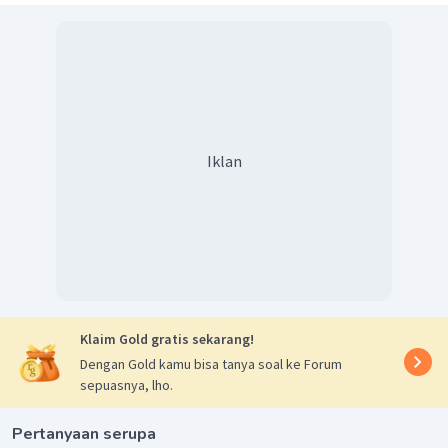
Iklan
Klaim Gold gratis sekarang!
Dengan Gold kamu bisa tanya soal ke Forum
sepuasnya, lho.
Pertanyaan serupa