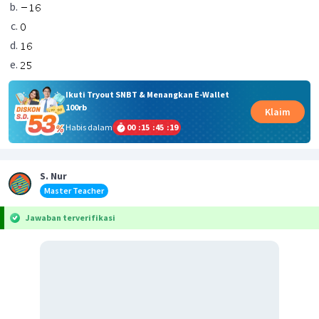
Ikuti Tryout SNBT & Menangkan E-Wallet
100rb
Klaim
Habis dalam
00
:
15
:
45
:
19
S. Nur
Master Teacher
Jawaban terverifikasi