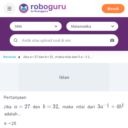
Masuk
Beranda
Jika a = 27 dan b = 32 , maka nilai dari 3 a − 3 1...
Iklan
Pertanyaan
1
2
−
=
27
=
32
3
+
4
Jika
dan
, maka nilai dari
a
b
a
b
3
5
adalah ...