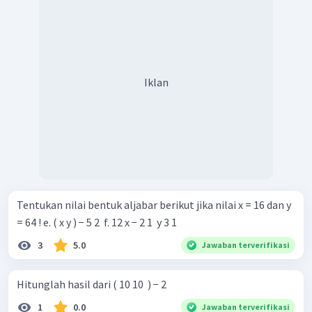
Iklan
Tentukan nilai bentuk aljabar berikut jika nilai x = 16 dan y
= 64 ! e. ( x y ) − 5 2 ​ f. 12 x − 2 1 ​ y 3 1 ​
3
5.0
Jawaban terverifikasi
Hitunglah hasil dari ( 10 10 ​ ) − 2
1
0.0
Jawaban terverifikasi