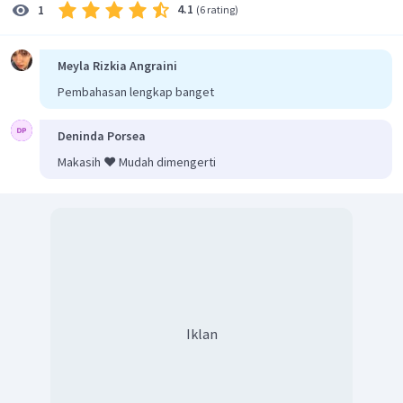
4.1
1
(
6 rating
)
Meyla Rizkia Angraini
Pembahasan lengkap banget
Deninda Porsea
Makasih ❤️ Mudah dimengerti
Iklan