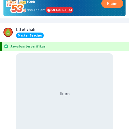
100rb
Klaim
Habis dalam
00
:
13
:
18
:
33
I. Solichah
Master Teacher
Jawaban terverifikasi
Iklan