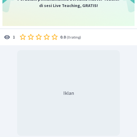
di sesi Live Teaching, GRATIS!
Dengan demikian maka jumlah domain elektron dari
molekuk senyawa
adalah 2(2 PEI+0 PEB). Oleh karena
itu maka bentuk molekulnya adalah Linear.
0.0
1
(
0 rating
)
Iklan