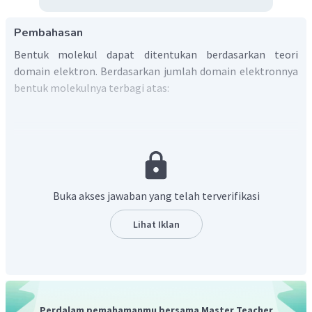
Pembahasan
Bentuk molekul dapat ditentukan berdasarkan teori
domain elektron. Berdasarkan jumlah domain elektronnya
bentuk molekulnya terbagi atas:
Domain elektron terbagi atas dua yaitu PEI dan PEB.
Domain PEI dapat dilihat dari rumus kimia senyawa nya
yaitu dengan cara:
(n = PEI). Maka dari itu PEI dari
Buka akses jawaban yang telah terverifikasi
adalah 2. Sedangkan PEB dari atom pusat Ti(ev = 4) dapat
dihitung dengan rumus, pada senyawa ini oksigen berikatan
Lihat Iklan
rangkap 2 sehingga dalam menghitung PEI dikali 2 yaitu:
Perdalam pemahamanmu bersama Master Teacher