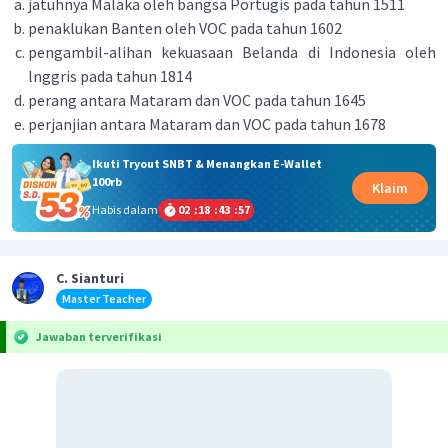
jatuhnya Malaka oleh bangsa Portugis pada tahun 1511
penaklukan Banten oleh VOC pada tahun 1602
pengambil-alihan kekuasaan Belanda di Indonesia oleh
lnggris pada tahun 1814
perang antara Mataram dan VOC pada tahun 1645
perjanjian antara Mataram dan VOC pada tahun 1678
Ikuti Tryout SNBT & Menangkan E-Wallet
100rb
Klaim
Habis dalam
02
:
18
:
43
:
57
C. Sianturi
Master Teacher
Jawaban terverifikasi