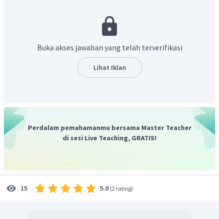
Jatuhnya konstatinopel ke tangan Turki
Semangat reconguesta
Teori Copernicus yang menyatakan bumi itu bulat
Catatan perjalanan Marcopolo ke negeri Cina berjudul
Buka akses jawaban yang telah terverifikasi
Imago Mundi
lngin mencari daerah jajahan
Lihat Iklan
Perdalam pemahamanmu bersama Master Teacher
di sesi Live Teaching, GRATIS!
5.0
15
(
2 rating
)