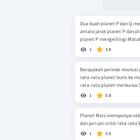
Dua buah planet P dan Q me
antara jarak planet P dan pl
planet P mengelilingi Mataha
1
3.6
Berapakah periode revolusi 
rata-rata planet bumi ke mat
rata-rata planet merkurius 57
1
5.0
Planet Mars mempunyai sebu
dan jari-jari orbit rata-rat
1
2.5