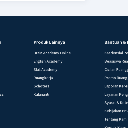
u
Produk Lainnya
Bantuan & 
Brain Academy Online
Kredensial P
English Academy
Beasiswa Ru
Skill Academy
Cicilan Ruang
Ruangkerja
Promo Ruang
Schoters
Laporan Kere
ess
Kalananti
Layanan Pen
Syarat & Ket
Kebijakan Pri
Tentang Kami
Kontak Kami