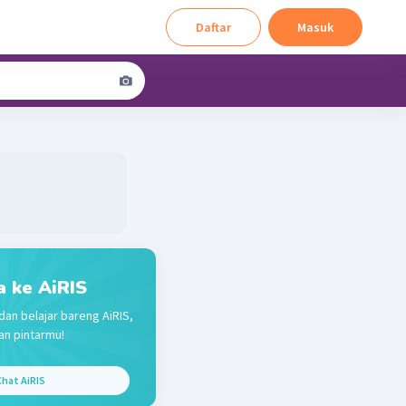
Daftar
Masuk
a ke AiRIS
dan belajar bareng AiRIS,
n pintarmu!
hat AiRIS