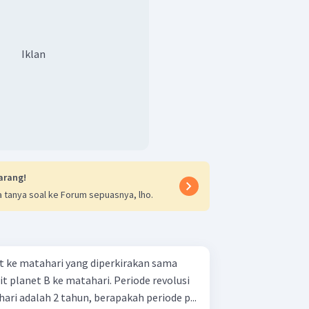
Iklan
arang!
 tanya soal ke Forum sepuasnya, lho.
it ke matahari yang diperkirakan sama
it planet B ke matahari. Periode revolusi
ari adalah 2 tahun, berapakah periode p...