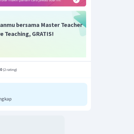
anmu bersama Master Teacher
ive Teaching, GRATIS!
.0
(
2 rating
)
engkap