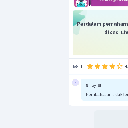
Perdalam pemaham
di sesi L
4
1
Nihaytlll
Pembahasan tidak l