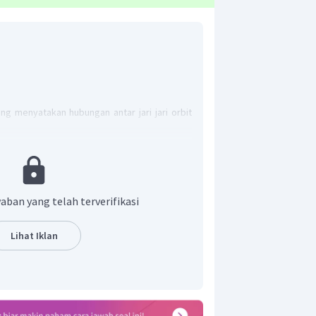
ng menyatakan hubungan antar jari jari orbit
aban yang telah terverifikasi
Lihat Iklan
de planet sama dengan 27 tahun