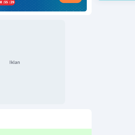
8
:
55
:
29
Iklan