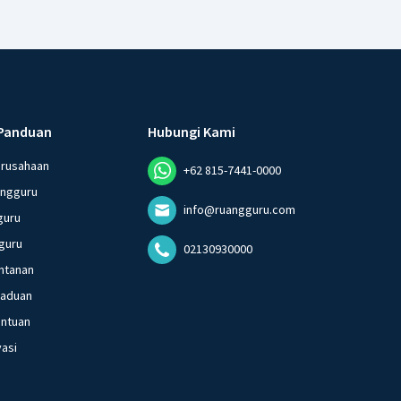
Panduan
Hubungi Kami
erusahaan
+62 815-7441-0000
angguru
info@ruangguru.com
guru
guru
02130930000
ntanan
gaduan
entuan
vasi