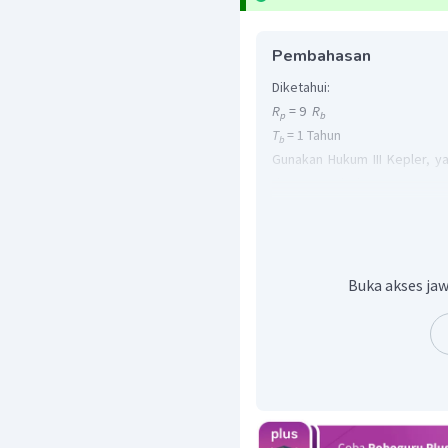
Pembahasan
Diketahui:
R
= 9
R
p
b
T
= 1 Tahun
b
Gunakan Hukum III Kepler, ya
dengan periode.
Buka akses jaw
Sehingga diperoleh perio