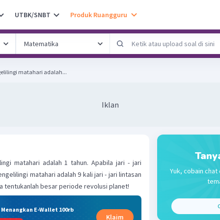
UTBK/SNBT
Produk Ruangguru
elilingi matahari adalah...
Iklan
Tany
ngi matahari adalah 1 tahun. Apabila jari - jari
Yuk, cobain chat 
lilingi matahari adalah 9 kali jari - jari lintasan
tema
a tentukanlah besar periode revolusi planet!
C
& Menangkan E-Wallet 100rb
Klaim