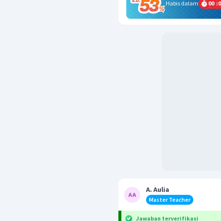
Habis dalam
00
:
0
A. Aulia
Master Teacher
Jawaban terverifikasi