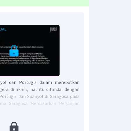
nyol dan Portugis dalam merebutkan
era di akhiri, hal itu ditandai dengan
 Portugis dan Spanyol di Saragosa pada
a Saragosa. Berdasarkan Perjanjian
wa Portugis tetap berkuasa di Maluku,
asa di Filipina. Akibatnya, kekuasaan
akin kuat. Portugis semakin berkuasa