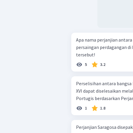
Apa nama perjanjian antara
persaingan perdagangan di M
tersebut!
5
3.2
Perselisihan antara bangsa 
XVI dapat diselesaikan mela
Portugis berdasarkan Perjanj
1
1.8
Perjanjian Saragosa disepak