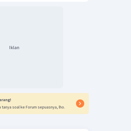
Iklan
arang!
 tanya soal ke Forum sepuasnya, lho.