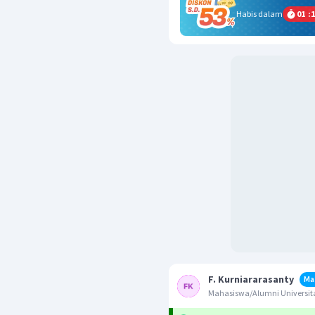
Habis dalam
01
:
1
F. Kurniararasanty
Ma
Mahasiswa/Alumni Universita