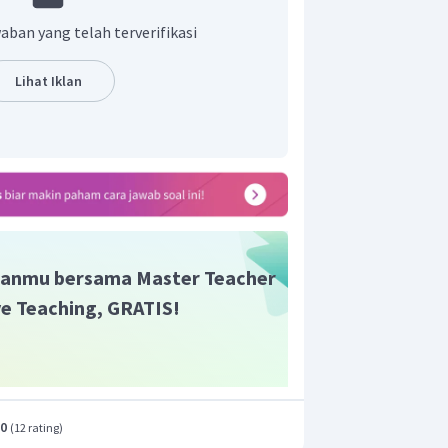
onopoli perdagangan remnpah-rempah
 Portugis juga semakin mengancam
aban yang telah terverifikasi
aan yang ada di Maluku.
an yang tepat adalah A.
Lihat Iklan
anmu bersama Master Teacher
ive Teaching, GRATIS!
.0
(
12 rating
)