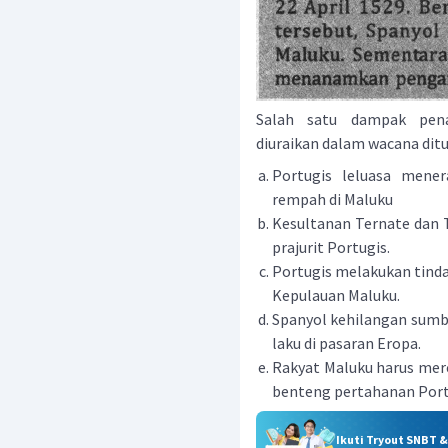
Salah satu dampak pena
diuraikan dalam wacana ditunj
Portugis leluasa mene
rempah di Maluku
Kesultanan Ternate dan
prajurit Portugis.
Portugis melakukan tind
Kepulauan Maluku.
Spanyol kehilangan sum
laku di pasaran Eropa.
Rakyat Maluku harus mere
benteng pertahanan Port
Ikuti Tryout SNBT 