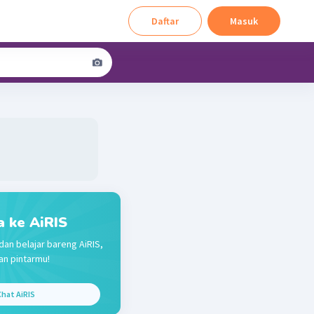
Daftar
Masuk
a ke AiRIS
dan belajar bareng AiRIS,
n pintarmu!
hat AiRIS