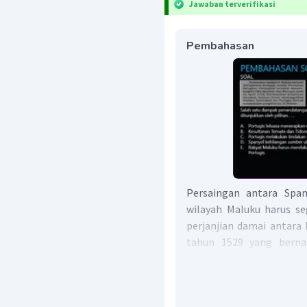
Jawaban terverifikasi
Pembahasan
Persaingan antara Spa
wilayah Maluku harus seg
perjanjian damai antara
tahun 1529 yang bernam
Saragosa disepakati bah
sementara Spanyol berku
Portugis di Maluku sem