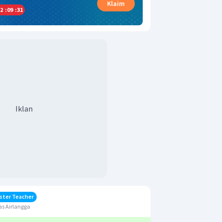
Klaim
2
:
09
:
30
Iklan
ster Teacher
s Airlangga