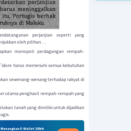
ndatanganan perjanjian seperti yang
ukkan oleh pilihan . . .
rapkan monopoli perdagangan rempah-
 Tidore harus memenuhi semua kebutuhan
akan sewenang-wenang·terhadap rakyat di
ber utama penghasil rempah-rempah yang
lakan tanah yang dimiliki untuk dijadikan
ugis.
& Menangkan E-Wallet 100rb