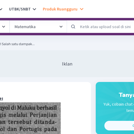
UTBK/SNBT
Produk Ruangguru
Perhatikan Wacana Berikut! Salah satu dampak...
Iklan
Tany
t!
Yuk, cobain chat 
tema
C