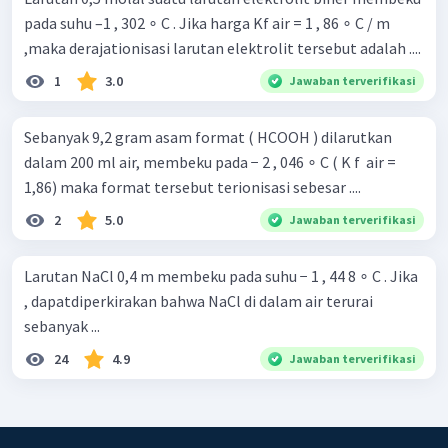
pada suhu –1 , 302 ∘ C . Jika harga Kf air = 1 , 86 ∘ C / m
,maka derajationisasi larutan elektrolit tersebut adalah ....
1
3.0
Jawaban terverifikasi
Sebanyak 9,2 gram asam format ( HCOOH ) dilarutkan
dalam 200 ml air, membeku pada − 2 , 046 ∘ C ( K f ​ air =
1,86) maka format tersebut terionisasi sebesar ....
2
5.0
Jawaban terverifikasi
Larutan NaCl 0,4 m membeku pada suhu − 1 , 44 8 ∘ C . Jika
, dapatdiperkirakan bahwa NaCl di dalam air terurai
sebanyak ...
24
4.9
Jawaban terverifikasi