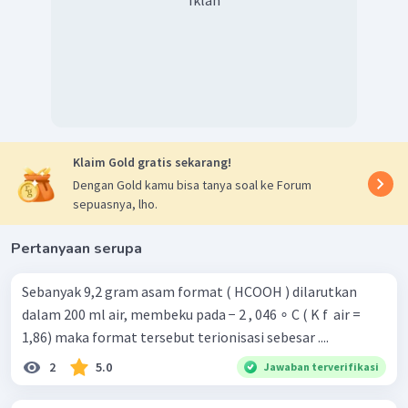
Iklan
Dengan demikian, derajat ionisasi larutan terner
tersebut adalah
.
Klaim Gold gratis sekarang!
Dengan Gold kamu bisa tanya soal ke Forum
sepuasnya, lho.
Pertanyaan serupa
Sebanyak 9,2 gram asam format ( HCOOH ) dilarutkan
dalam 200 ml air, membeku pada − 2 , 046 ∘ C ( K f ​ air =
1,86) maka format tersebut terionisasi sebesar ....
2
5.0
Jawaban terverifikasi