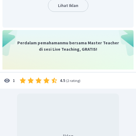
Lihat Iklan
Langkah kedua, menghitung
i
menggunakan larutan terner.
Larutan elektrolit terner dapat menjadi terion dengan 3
partikel
.
Perdalam pemahamanmu bersama Master Teacher
di sesi Live Teaching, GRATIS!
4.5
1
(
2 rating
)
Langkah ketiga, menghitung derajat ionisasi: