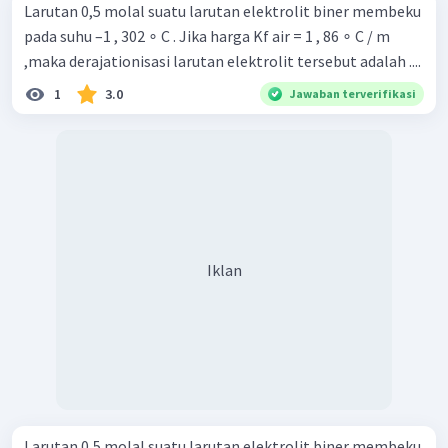
Larutan 0,5 molal suatu larutan elektrolit biner membeku
pada suhu –1 , 302 ∘ C . Jika harga Kf air = 1 , 86 ∘ C / m
,maka derajationisasi larutan elektrolit tersebut adalah ....
1
3.0
Jawaban terverifikasi
Iklan
Larutan 0,5 molal suatu larutan elektrolit biner membeku