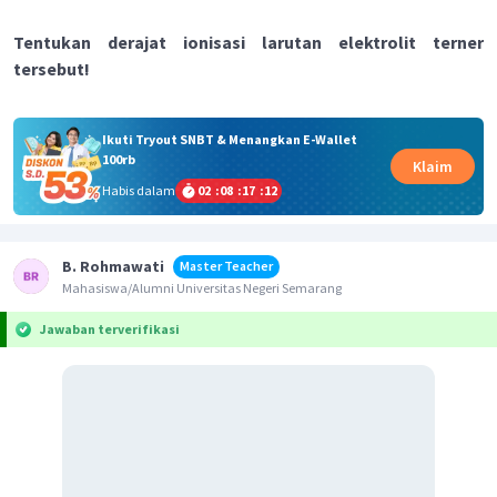
Tentukan derajat ionisasi larutan elektrolit terner
tersebut!
Ikuti Tryout SNBT & Menangkan E-Wallet
100rb
Klaim
Habis dalam
02
:
08
:
17
:
12
B. Rohmawati
Master Teacher
Mahasiswa/Alumni Universitas Negeri Semarang
Jawaban terverifikasi