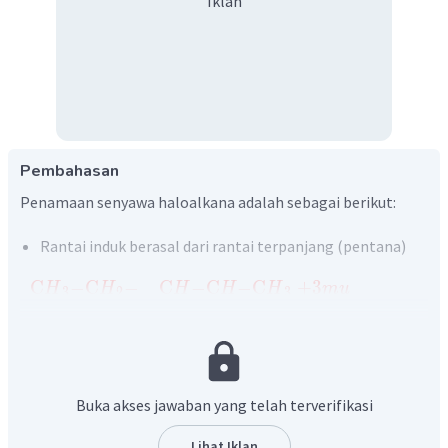
Iklan
Pembahasan
Penamaan senyawa haloalkana adalah sebagai berikut:
Rantai induk berasal dari rantai terpanjang (pentana)
C
−
C
−
C
−
C
−
C
+
3
H
H
H
H
H
m
u
3
2
3
∣
∣
Br
Br
Atom C yang mengikat halogen diberi nomor
terendah (atom C nomor 2 dan 3)
Buka akses jawaban yang telah terverifikasi
CH
−
CH
−
CH
−
CH
−
CH
+
3
Lihat Iklan
m
u