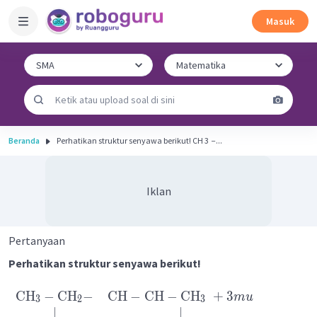
Masuk
Beranda
Perhatikan struktur senyawa berikut! CH 3 ​ −...
Iklan
Pertanyaan
Perhatikan struktur senyawa berikut!
CH
−
CH
−
CH
−
CH
−
CH
+
3
m
u
3
2
3
∣
∣