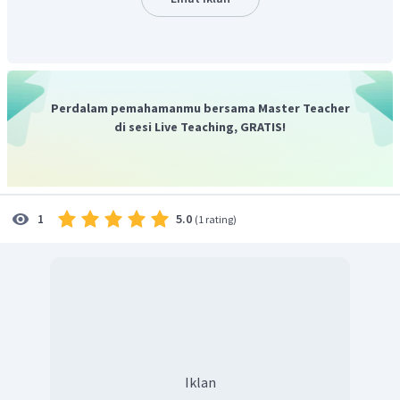
3
2
3
∣
∣
B
B
r
r
Jika lebih dari satu atom halogen diberi awalan di-tri-
dan seterusnya (dibromo)
Perdalam pemahamanmu bersama Master Teacher
di sesi Live Teaching, GRATIS!
maka, tata nama senyawa tersebut adalah 2,3-
dibromopentana.
Jadi, nama senyawa tersebut adalah 2,3-
dibromopentana.
5.0
1
(
1 rating
)
Iklan