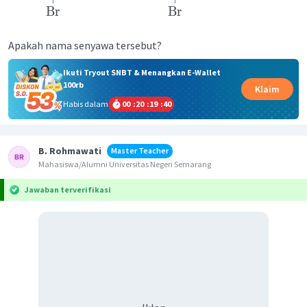
Br
Br
Apakah nama senyawa tersebut?
Ikuti Tryout SNBT & Menangkan E-Wallet
100rb
Klaim
Habis dalam
00
:
20
:
19
:
39
B. Rohmawati
Master Teacher
Mahasiswa/Alumni Universitas Negeri Semarang
Jawaban terverifikasi