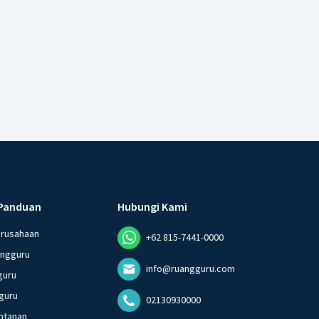
Panduan
Hubungi Kami
erusahaan
+62 815-7441-0000
angguru
info@ruangguru.com
guru
guru
02130930000
ntanan