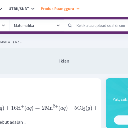
UTBK/SNBT
Produk Ruangguru
hatikan reaksi berikut. 2 MnO 4 − ​ ( a q ...
Iklan
Yuk, cob
2
+
+
)
+
16
H
(
)
→
2
Mn
(
)
+
5
CI
(
)
+
8
H
O
(
)
q
a
q
a
q
g
l
2
2
ebut adalah ...