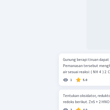
Gunung berapi tiruan dapa
Pemanasan tersebut menghas
air sesuai reaksi: ( NH 4
1
5.0
Tentukan oksidator, reduktor
redoks berikut. ZnS
3
4.0