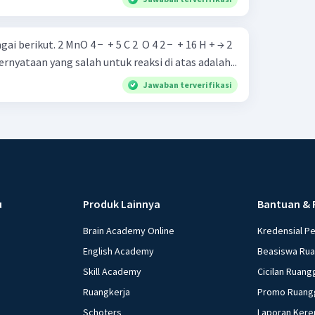
2 ​ O 4 2 − ​ + 16 H + → 2
 2 + + 10 CO 2 ​ + 8 H 2 ​ O Pernyataan yang salah untuk reaksi di atas adalah...
Jawaban terverifikasi
u
Produk Lainnya
Bantuan & 
Brain Academy Online
Kredensial P
English Academy
Beasiswa Ru
Skill Academy
Cicilan Ruang
Ruangkerja
Promo Ruang
Schoters
Laporan Kere