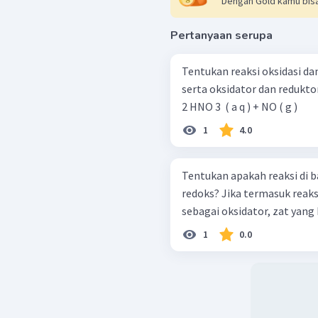
Dengan Gold kamu bisa
Pertanyaan serupa
Tentukan reaksi oksidasi dan
serta oksidator dan reduktornya dari reaksi be
2 HNO 3 ​ ( a q ) + NO ( g )
1
4.0
Tentukan apakah reaksi di b
redoks? Jika termasuk reaks
sebagai oksidator, zat yang b
1
0.0