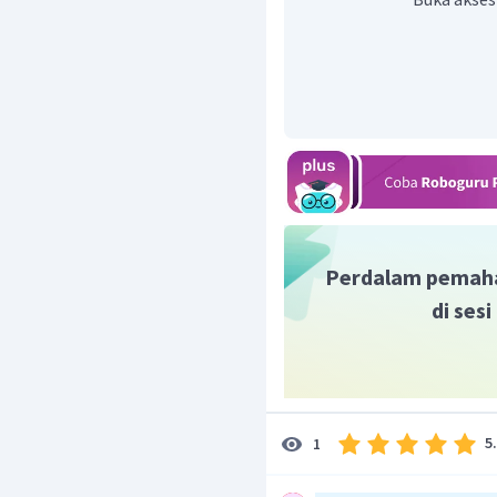
4
2
+
Mn
disebut sebagai 
−
Cl
mengalami oksi
sebagai zat hasil oksid
Maka, jawaban yang tep
Perdalam pemah
di ses
5
1