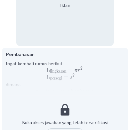
Iklan
Pembahasan
Ingat kembali rumus berikut:
2
L
=
π
r
lingkaran
2
L
=
s
persegi
dimana:
=
jari
−
jari
lingkaran
r
22
=
atau
3
,
14
π
7
=
sisi
s
Dari gambar yang diberikan, dapat diketahui:
Buka akses jawaban yang telah terverifikasi
Ukuran
lingkaran
→
=
20
cm
r