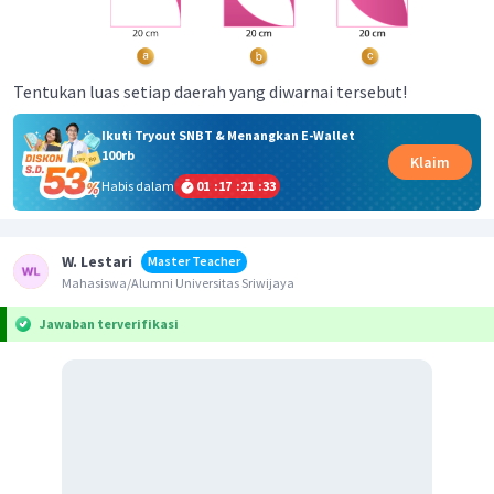
Tentukan luas setiap daerah yang diwarnai tersebut!
Ikuti Tryout SNBT & Menangkan E-Wallet
100rb
Klaim
Habis dalam
01
:
17
:
21
:
33
W. Lestari
Master Teacher
Mahasiswa/Alumni Universitas Sriwijaya
Jawaban terverifikasi