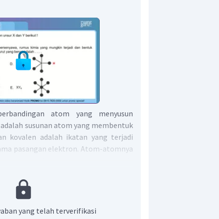
perbandingan atom yang menyusun
l adalah susunan atom yang membentuk
an kovalen adalah ikatan yang terjadi
ama pasangan elektron. Atom-atomnya
rsama sehingga elektronnya stabil.
senyawa dari unsur
dan
, ditentukan
uplet (kestabilan konfigurasi elektron
embentuk
(x1
aban yang telah terverifikasi