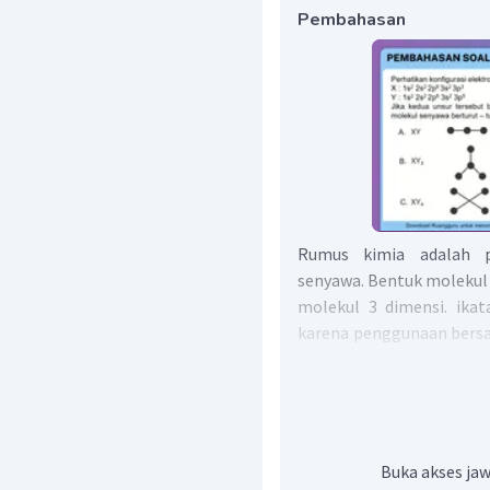
Pembahasan
Rumus kimia adalah 
senyawa. Bentuk moleku
molekul 3 dimensi. ikat
karena penggunaan bers
menggunakan valensi be
Untuk membentuk rumus 
dari kaidah oktet atau d
gas mulia).
m
Buka akses jaw