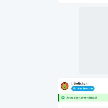
I. Solichah
Master Teacher
Jawaban terverifikasi