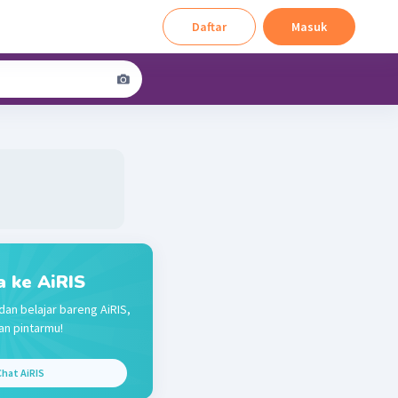
Daftar
Masuk
a ke AiRIS
dan belajar bareng AiRIS,
n pintarmu!
hat AiRIS