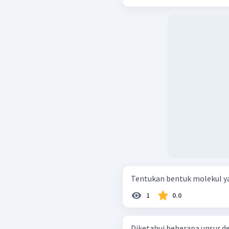
1
0.0
Diketahui beberapa unsur d