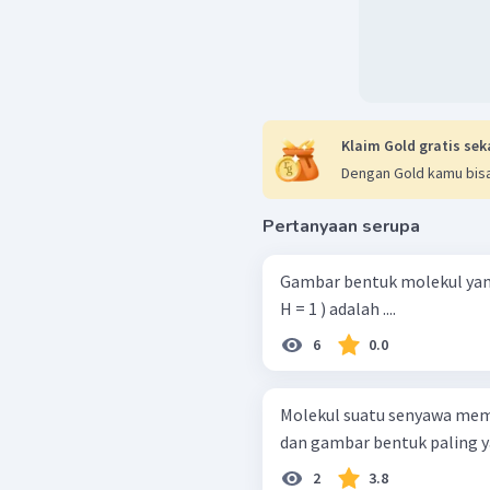
Klaim Gold gratis sek
Dengan Gold kamu bisa
Pertanyaan serupa
Gambar bentuk molekul yang s
H = 1 ) adalah ....
6
0.0
Molekul suatu senyawa memi
dan gambar bentuk paling y
2
3.8