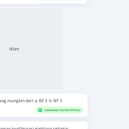
Iklan
Tentukan bentuk molekul yang mungkin dari: a. BF 3 ​ b. NF 3 ​
Jawaban terverifikasi
engan konfigurasi elektron sebagai