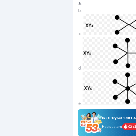
Ikuti Tryout SNBT 
Habis dalam
02
:
1