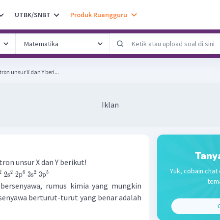
UTBK/SNBT
Produk Ruangguru
ron unsur X dan Y beri...
Iklan
Tany
ron unsur X dan Y berikut!
Yuk, cobain chat 
2
2
6
2
5
2
s
2
p
3
s
3
p
tema
t bersenyawa, rumus kimia yang mungkin
 senyawa berturut-turut yang benar adalah
C