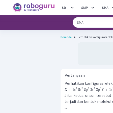
SD
SMP
SMA
Beranda
Perhatikan konfigurasi elekt
Pertanyaan
Perhatikan konfigurasi elekt
2
2
6
2
3
X
:
1
s
2
s
2
p
3
s
3
p
Y
:
1
s
Jika kedua unsur tersebu
terjadi dan bentuk molekul
....