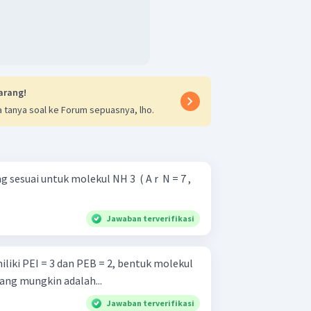
arang!
 tanya soal ke Forum sepuasnya, lho.
esuai untuk molekul NH 3 ​ ( A r ​ N = 7 ,
Jawaban terverifikasi
liki PEI = 3 dan PEB = 2, bentuk molekul
ang mungkin adalah...
Jawaban terverifikasi