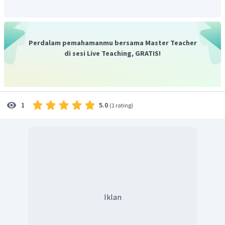
Dengan demikian, jawaban yang benar adalah A.
Perdalam pemahamanmu bersama Master Teacher
di sesi Live Teaching, GRATIS!
5.0
1
(
1 rating
)
Iklan