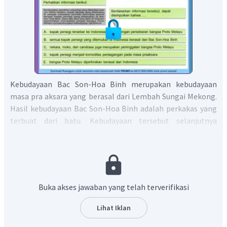
Kebudayaan Bac Son-Hoa Binh merupakan kebudayaan
masa pra aksara yang berasal dari Lembah Sungai Mekong.
Hasil kebudayaan Bac Son-Hoa Binh adalah perkakas yang
terbuat dari batu. Kebudayaan tersebut selanjutnya
menyebar ke Kepulauan Indonesia dan dibawa oleh ras
Proto Melayu. Ras Proto Melayu sendiri eksis pada zaman
neolitikum dan menyebarkan kebudayaan kapak persegi
dan kapak lonjong. Kapak persegi menyebar melalui
Thailand, Semenanjung Malaka, kemudian ke Indonesia
Buka akses jawaban yang telah terverifikasi
Barat. Sedangkan kapak lonjong menyebar melalui Taiwan,
Filipina, kemudian ke Indonesia Timur. Penyebaran
Lihat Iklan
tersebut berlangsung sekitar tahun 2000 SM.