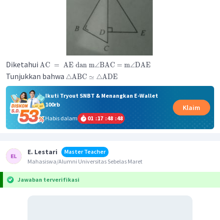
Diketahui
AC
=
AE
dan
m
∠
BAC
=
m
∠
DAE
Tunjukkan bahwa
△
ABC
≃
△
ADE
Ikuti Tryout SNBT & Menangkan E-Wallet
100rb
Klaim
Habis dalam
01
:
17
:
48
:
48
E. Lestari
Master Teacher
Mahasiswa/Alumni Universitas Sebelas Maret
Jawaban terverifikasi