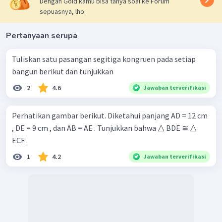
Dengan Gold kamu bisa tanya soal ke Forum
sepuasnya, lho.
Pertanyaan serupa
Tuliskan satu pasangan segitiga kongruen pada setiap
bangun berikut dan tunjukkan
2
4.6
Jawaban terverifikasi
Perhatikan gambar berikut. Diketahui panjang AD = 12 cm
, DE = 9 cm , dan AB = AE . Tunjukkan bahwa △ BDE ≅ △
ECF .
1
4.2
Jawaban terverifikasi