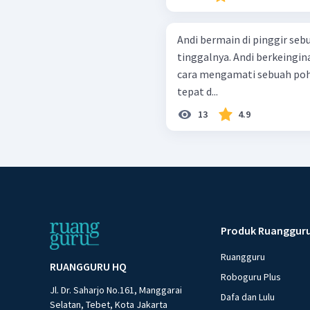
Andi bermain di pinggir seb
tinggalnya. Andi berkeingi
cara mengamati sebuah poho
tepat d...
13
4.9
Produk Ruanggur
Ruangguru
RUANGGURU HQ
Roboguru Plus
Jl. Dr. Saharjo No.161, Manggarai
Dafa dan Lulu
Selatan, Tebet, Kota Jakarta