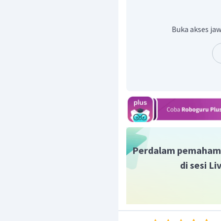
tan
3
1
3
Buka akses jaw
Sehingga:
t
gedung
Dengan demikian, tinggi 
Perdalam pemaham
di sesi L