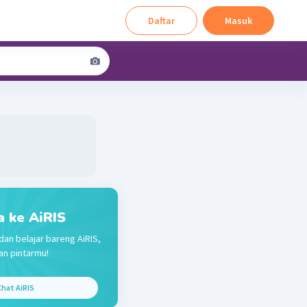
Daftar
Masuk
a ke AiRIS
dan belajar bareng AiRIS,
n pintarmu!
hat AiRIS