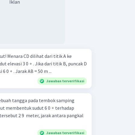
Iklan
tik A ke
t elevasi 3 0 ∘ . Jika dari titik B, puncak D
6 0 ∘ . Jarak AB = 50 m ...
Jawaban terverifikasi
ebuah tangga pada tembok samping
but membentuk sudut 6 0 ∘ terhadap
ersebut 2 9 ​ meter, jarak antara pangkal
Jawaban terverifikasi