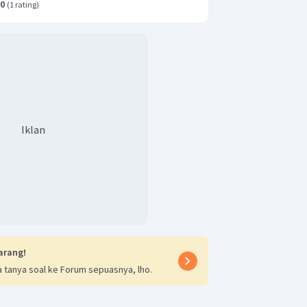
.0
(
1 rating
)
Iklan
arang!
 tanya soal ke Forum sepuasnya, lho.