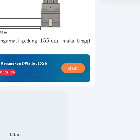
155
cm
mengamati gedung
, maka tinggi
& Menangkan E-Wallet 100rb
Klaim
0
:
02
:
33
Iklan