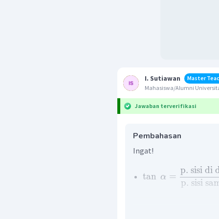
I. Sutiawan
Master Tea
Mahasiswa/Alumni Universit
Jawaban terverifikasi
Pembahasan
Ingat!
p
.
sisi
di
tan
=
α
p
.
sisi
sa
Perhatikan gambar pada 
tangen, maka: