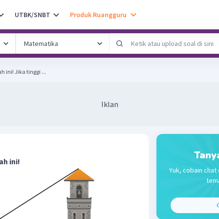
UTBK/SNBT
Produk Ruangguru
Perhatikan gambar di bawah ini! Jika tinggi ...
Iklan
Tany
h ini!
Yuk, cobain chat 
tema
C