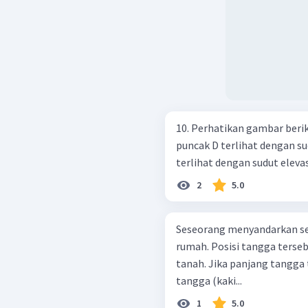
10. Perhatikan gambar berikut! Menara CD dilihat dari ti
puncak D terlihat dengan sudu
terlihat dengan sudut elevasi 
2
5.0
Seseorang menyandarkan s
rumah. Posisi tangga terse
tanah. Jika panjang tangga t
tangga (kaki...
1
5.0