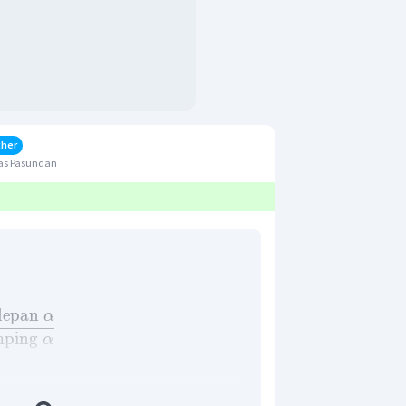
cher
as Pasundan
depan
α
mping
α
soal. Dengan menggunakan definisi