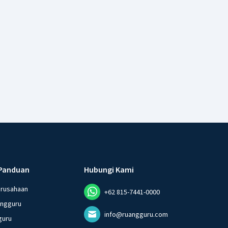
Panduan
Hubungi Kami
erusahaan
+62 815-7441-0000
angguru
info@ruangguru.com
guru