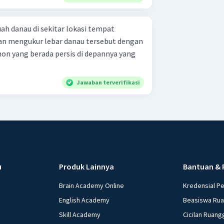
uah danau di sekitar lokasi tempat
nan mengukur lebar danau tersebut dengan
n yang berada persis di depannya yang
Jawaban terverifikasi
u
Produk Lainnya
Bantuan & 
Brain Academy Online
Kredensial P
English Academy
Beasiswa Ru
Skill Academy
Cicilan Ruang