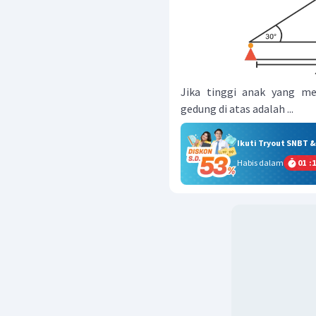
Jika tinggi anak yang 
gedung di atas adalah ...
Ikuti Tryout SNBT 
Habis dalam
01
:
1