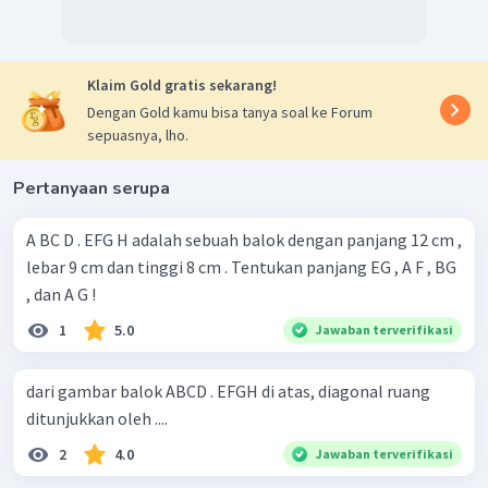
Klaim Gold gratis sekarang!
Dengan Gold kamu bisa tanya soal ke Forum
sepuasnya, lho.
Pertanyaan serupa
A BC D . EFG H adalah sebuah balok dengan panjang 12 cm ,
lebar 9 cm dan tinggi 8 cm . Tentukan panjang EG , A F , BG
, dan A G !
1
5.0
Jawaban terverifikasi
dari gambar balok ABCD . EFGH di atas, diagonal ruang
ditunjukkan oleh ....
2
4.0
Jawaban terverifikasi