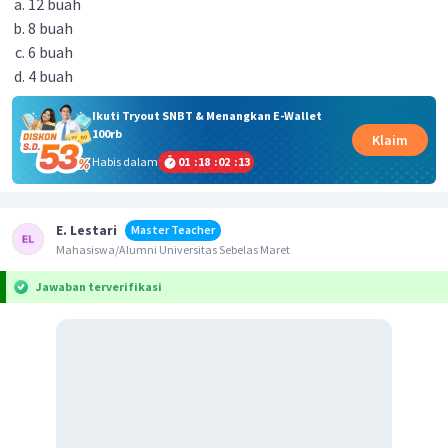
12 buah
8 buah
6 buah
4 buah
Ikuti Tryout SNBT & Menangkan E-Wallet
100rb
Klaim
Habis dalam
01
:
18
:
02
:
13
E. Lestari
Master Teacher
Mahasiswa/Alumni Universitas Sebelas Maret
Jawaban terverifikasi