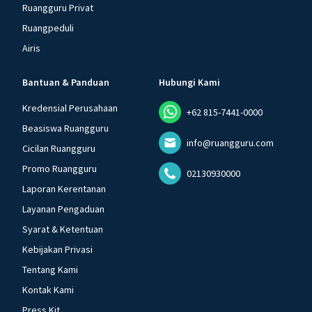
Ruangguru Privat
Ruangpeduli
Airis
Bantuan & Panduan
Hubungi Kami
Kredensial Perusahaan
+62 815-7441-0000
Beasiswa Ruangguru
info@ruangguru.com
Cicilan Ruangguru
Promo Ruangguru
02130930000
Laporan Kerentanan
Layanan Pengaduan
Syarat & Ketentuan
Kebijakan Privasi
Tentang Kami
Kontak Kami
Press Kit