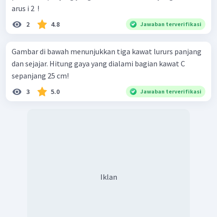
arus i 2 ​ !
2
4.8
Jawaban terverifikasi
Gambar di bawah menunjukkan tiga kawat lururs panjang
dan sejajar. Hitung gaya yang dialami bagian kawat C
sepanjang 25 cm!
3
5.0
Jawaban terverifikasi
Iklan