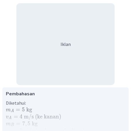
Iklan
Pembahasan
Diketahui:
=
5
kg
m
A
=
4
m
/
s
(
ke
kanan
)
v
A
=
7
,
5
kg
m
B
=
0
m
/
s
(
mula
−
mula
diam
)
v