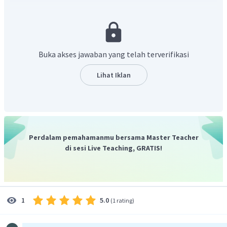
B
′
=
2
m
/
s
(
ke
kanan
)
v
B
′
=
...
?
Ditanya:
v
A
Penyelesaian:
Pada kedua troli terjadi tumbukan, hitung kecepatan troli A
Buka akses jawaban yang telah terverifikasi
sesaat setelah tumbukan menggunakan hukum kekekalan
momentum.
Lihat Iklan
′
′
+
=
+
m
v
m
v
m
v
m
v
A
A
B
B
A
B
A
B
′
5
(
4
)
+
7
,
5
(
0
)
=
5
+
7
,
5
(
2
)
v
A
5
′
=
v
A
5
′
=
1
m
/
s
.
v
A
Perdalam pemahamanmu bersama Master Teacher
Dengan demikian, kecepatan troli A sesaat setelah
di sesi Live Teaching, GRATIS!
tumbukan adalah 1 m/s.
5.0
1
(
1 rating
)