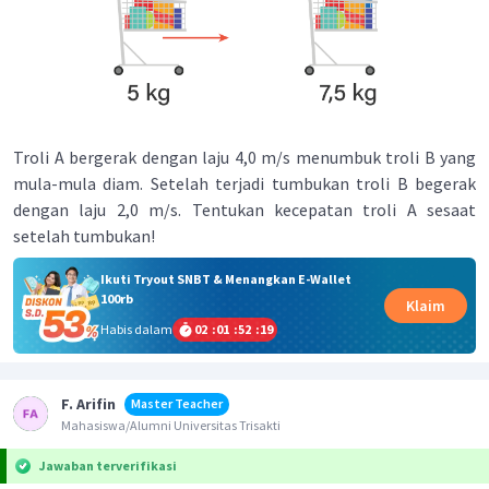
Troli A bergerak dengan laju 4,0 m/s menumbuk troli B yang
mula-mula diam. Setelah terjadi tumbukan troli B begerak
dengan laju 2,0 m/s. Tentukan kecepatan troli A sesaat
setelah tumbukan!
Ikuti Tryout SNBT & Menangkan E-Wallet
100rb
Klaim
Habis dalam
02
:
01
:
52
:
19
F. Arifin
Master Teacher
Mahasiswa/Alumni Universitas Trisakti
Jawaban terverifikasi