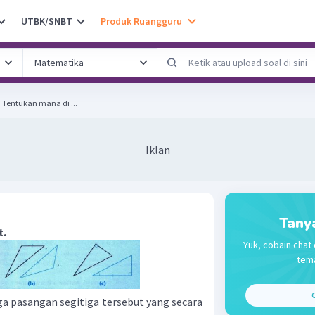
UTBK/SNBT
Produk Ruangguru
Perhatikan gambar berikut. Tentukan mana di ...
Iklan
Tany
t.
Yuk, cobain chat 
tema
C
ga pasangan segitiga tersebut yang secara