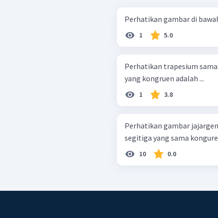
Perhatikan gambar di bawah 
1
5.0
Perhatikan trapesium sama kaki ABCD 
yang kongruen adalah ...
1
3.8
Perhatikan gambar jajargenjang di sa
segitiga yang sama konguren
10
0.0