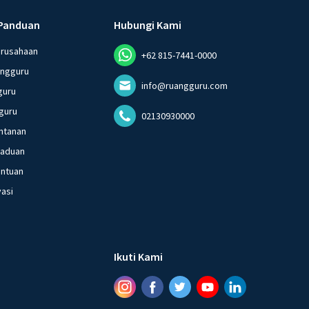
Panduan
Hubungi Kami
erusahaan
+62 815-7441-0000
angguru
info@ruangguru.com
guru
guru
02130930000
ntanan
gaduan
entuan
vasi
Ikuti Kami