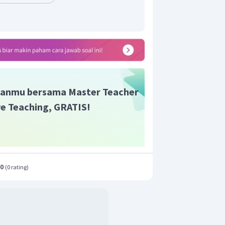
egitiga tersebut digambar pada posisi
an kita berikut adalah ketiga aksioma
 aksioma konguensi berikut.
anmu bersama Master Teacher
ive Teaching, GRATIS!
kongruensi, pasangan segitiga (c)
ioma yaitu (
sd
,
s
,
sd
) sehingga di antara
 tersebut yang langsung terbukti secara
ngan segitiga pada Gambar (c).
.0
(
0 rating
)
gkat
t.