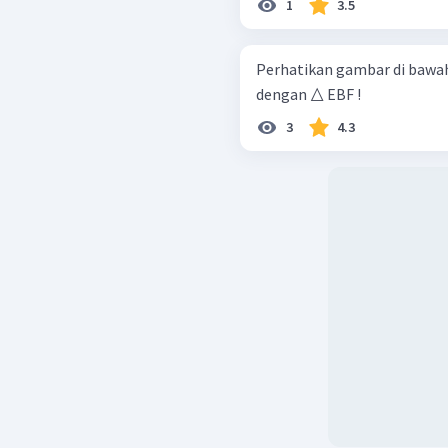
1
3.5
Perhatikan gambar di bawah ini! Tunjukkan bahwa △ ABC
dengan △ EBF !
3
4.3