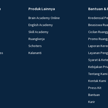
u
Produk Lainnya
Bantuan & 
Brain Academy Online
Kredensial P
English Academy
Beasiswa Ru
Skill Academy
Cicilan Ruang
Ruangkerja
Promo Ruang
Schoters
Laporan Kere
ess
Kalananti
Layanan Pen
Syarat & Ket
Kebijakan Pri
Tentang Kami
Kontak Kami
Press Kit
Bantuan
Karir