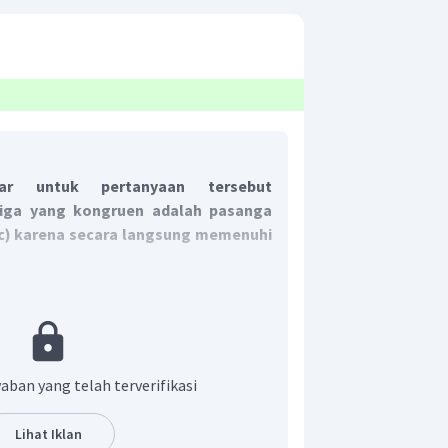
r untuk pertanyaan tersebut
tiga yang kongruen adalah pasanga
c) karena secara langsung memenuhi
ga
ran lengkap
tifikasi apakah pasangan-pasangan
uhi salah satu aksioma kongruensi atau
g-masing pasangan pada posisi yang
aban yang telah terverifikasi
ngkan setiap pasangan tersebut dengan
 yang memenuhi aksioma kongruensi.
Lihat Iklan