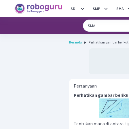
SD
SMP
SMA
Beranda
Pertanyaan
Perhatikan gambar beriku
Tentukan mana di antara ti