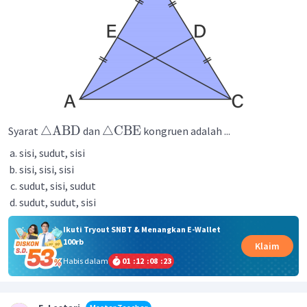
△
ABD
△
CBE
Syarat
dan
kongruen adalah ...
sisi, sudut, sisi
sisi, sisi, sisi
sudut, sisi, sudut
sudut, sudut, sisi
Ikuti Tryout SNBT & Menangkan E-Wallet
100rb
Klaim
Habis dalam
01
:
12
:
08
:
23