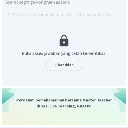
Syarat segitiga kongruen adalah:
Dua segitiga memiliki panjang sisi yang sama (sisi -
sisi - sisi).
Dua segitiga memiliki dua sisi yang sama panjang dan
sebuah sudut yang diapit kedua sisi itu sama besar
(sisi - sudut - sisi).
Dua segitiga memiliki dua sudut yang sama besar dan
Buka akses jawaban yang telah terverifikasi
sebuah sisi yang terhubung oleh kedua sudut tadi
sama besar (sudut - sisi - sudut).
Lihat Iklan
Berdasarkan pengertian di atas diperoleh:
Perhatikan
dan
.
Perdalam pemahamanmu bersama Master Teacher
di sesi Live Teaching, GRATIS!
Karena memenuhi 2 sisi dan 1 sudut apitnya sama. maka