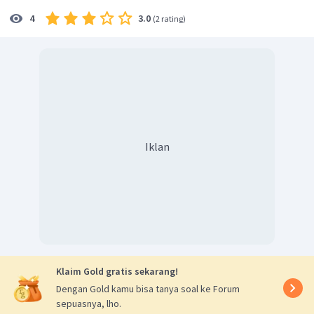
dan
memenuhi sisi, sudut, sisi. sehingga
3.0
4
(
2 rating
)
.
Jadi, jawaban yang tepat adalah A.
Iklan
Klaim Gold gratis sekarang!
Dengan Gold kamu bisa tanya soal ke Forum
sepuasnya, lho.