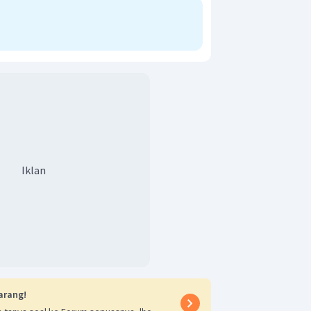
7
 gunakan Pythagoras untuk menentukan
2
2
=
DT
+
AT
2
15
(
)
2
=
+
8
7
225
=
+
64
49
225
+
3136
=
49
Iklan
3361
=
49
1
=
3361
7
1
3361
cm.
7
arang!