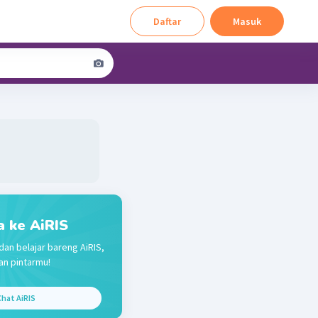
Daftar
Masuk
a ke AiRIS
dan belajar bareng AiRIS,
n pintarmu!
hat AiRIS