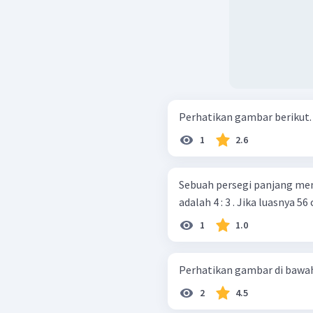
1
2.6
Sebuah persegi panjang me
adalah 4 : 3 . Jika luasnya 56
1
1.0
2
4.5