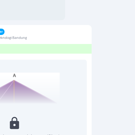
er
eknologi Bandung
itiga ABC yaitu garis AT. Gunakan
 ABT untuk mencari panjang AT. Karena
maka T terletak ditengah BC.