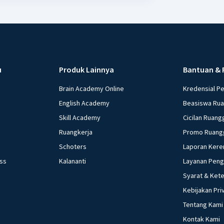
u
Produk Lainnya
Bantuan & 
Brain Academy Online
Kredensial P
English Academy
Beasiswa Ru
Skill Academy
Cicilan Ruang
Ruangkerja
Promo Ruang
Schoters
Laporan Kere
ess
Kalananti
Layanan Pen
Syarat & Ket
Kebijakan Pri
Tentang Kami
Kontak Kami