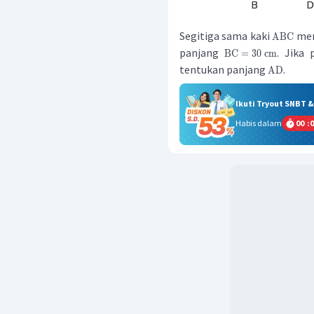
Segitiga sama kaki
mem
ABC
panjang
. Jika
BC
=
30
cm
tentukan panjang
.
AD
Ikuti Tryout SNBT 
Habis dalam
00
:
0