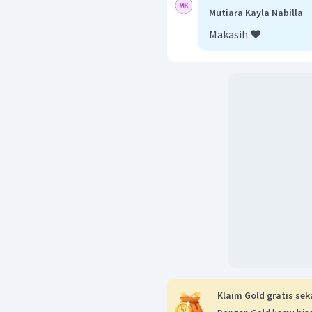
Mutiara Kayla Nabilla
Perhatikan segitia ADT,
Makasih ❤️
AD.
AD
AD
=
Dengan demikian,
Klaim Gold gratis sek