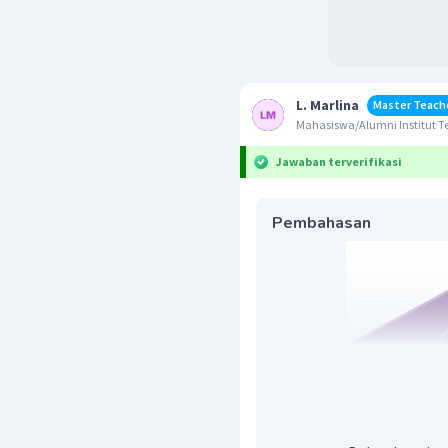
L. Marlina
Master Teach
Mahasiswa/Alumni Institut T
Jawaban terverifikasi
Pembahasan
KIta buat garis tinggi seg
Pythagoras dari segitiga
segitiga ABC sama kaki, 