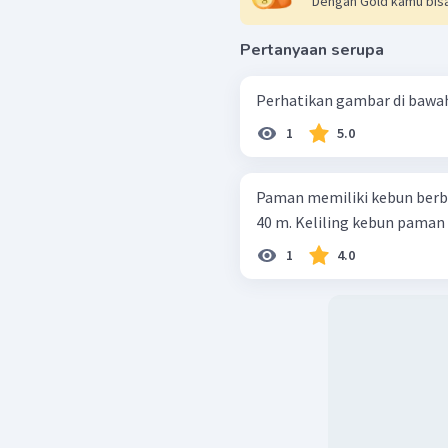
Dengan Gold kamu bisa
Pertanyaan serupa
1
5.0
Paman memiliki kebun berb
40 m. Keliling kebun paman t
1
4.0