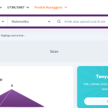
UTBK/SNBT
Produk Ruangguru
Perhatikan gambar berikut! Segitiga sama kak...
Iklan
Tany
t!
Yuk, cobain chat 
tema
C