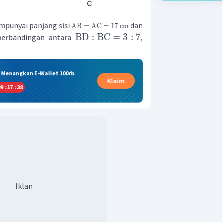
punyai panjang sisi
dan
AB
=
AC
=
17
cm
BD
:
BC
=
3
:
7
 perbandingan antara
,
& Menangkan E-Wallet 100rb
Klaim
9
:
17
:
38
Iklan