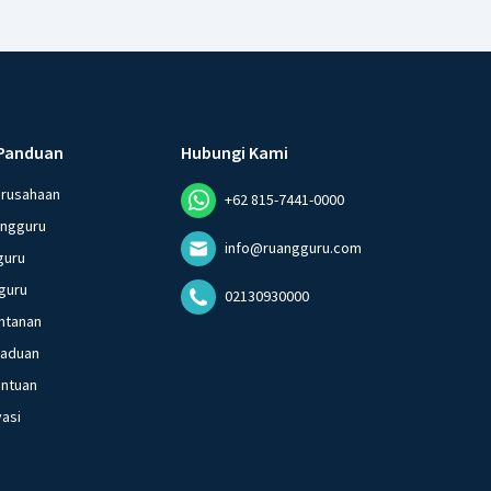
Panduan
Hubungi Kami
erusahaan
+62 815-7441-0000
angguru
info@ruangguru.com
guru
guru
02130930000
ntanan
gaduan
entuan
vasi