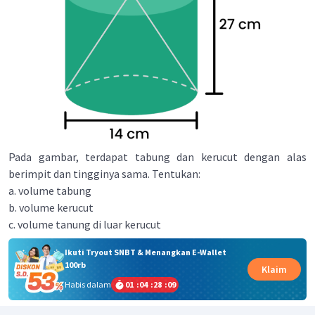
Pada gambar, terdapat tabung dan kerucut dengan alas
berimpit dan tingginya sama. Tentukan:
a. volume tabung
b. volume kerucut
c. volume tanung di luar kerucut
Ikuti Tryout SNBT & Menangkan E-Wallet
100rb
Klaim
Habis dalam
01
:
04
:
28
:
09