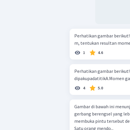
Perhatikan gambar berikut! Jika diketahui panjang batang adalah 
m, tentukan resultan momen
1
4.6
Perhatikan gambar berikut! Panjang AB = BC = CD. Batan
dipakupadatitikA.Momen gaya 
4
5.0
Gambar di bawah ini menunj
gerbang berengsel yang leb
membuka pintu tersebut de
Satu orang mendo...