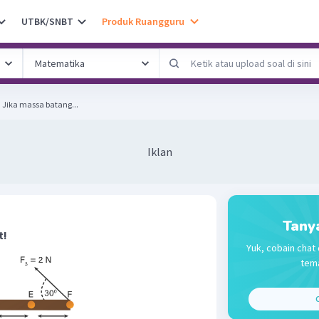
UTBK/SNBT
Produk Ruangguru
Perhatikan gambar berikut! Jika massa batang...
Iklan
Tany
t!
Yuk, cobain chat 
tema
C