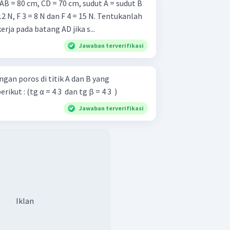
B = 80 cm, CD = 70 cm, sudut A = sudut B
F 3 = 8 N dan F 4 = 15 N. Tentukanlah
ja pada batang AD jika s...
Jawaban terverifikasi
ngan poros di titik A dan B yang
ut : (tg α = 4 3 ​ dan tg β = 4 3 ​ )
Jawaban terverifikasi
Iklan