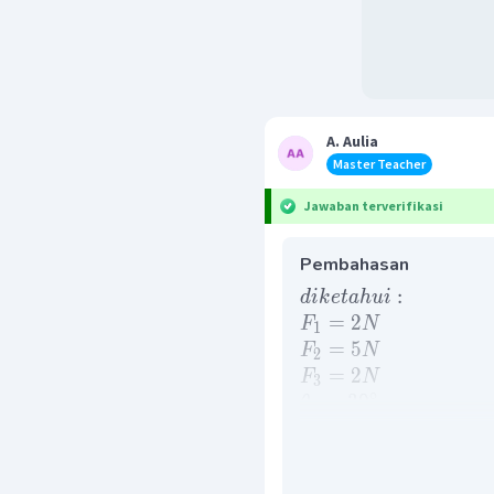
A. Aulia
Master Teacher
Jawaban terverifikasi
Pembahasan
:
d
ik
e
t
ah
u
i
=
2
F
N
1
=
5
F
N
2
=
2
F
N
3
∘
=
3
0
θ
3
=
1
r
m
tan
:
d
i
y
a
τ
t
er
ha
d
a
:
ja
w
ab