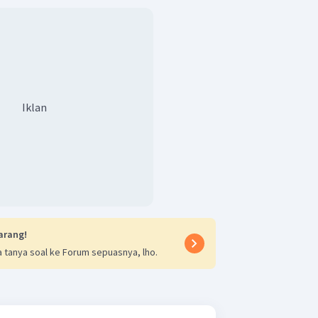
Iklan
arang!
 tanya soal ke Forum sepuasnya, lho.