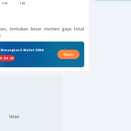
kan, tentukan besar momen gaya total
!
& Menangkan E-Wallet 100rb
Klaim
8
:
54
:
09
Iklan