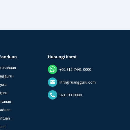
Panduan
Hubungi Kami
erusahaan
+62 815-7441-0000
angguru
info@ruangguru.com
guru
guru
02130930000
ntanan
gaduan
entuan
vasi