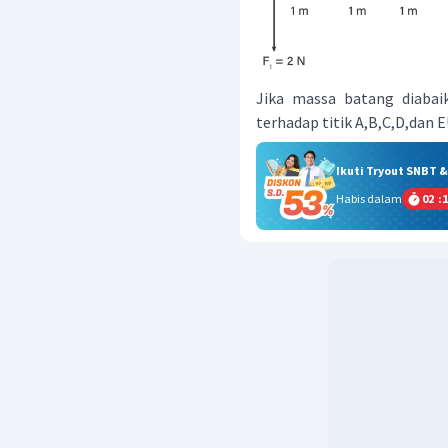
Jika massa batang diabai
terhadap titik A,B,C,D,dan E
Ikuti Tryout SNBT 
Habis dalam
02
:
1