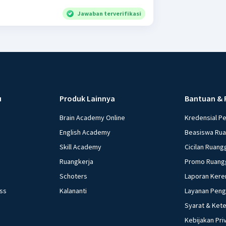
Jawaban terverifikasi
u
Produk Lainnya
Bantuan & 
Brain Academy Online
Kredensial P
English Academy
Beasiswa Ru
Skill Academy
Cicilan Ruang
Ruangkerja
Promo Ruang
Schoters
Laporan Kere
ess
Kalananti
Layanan Pen
Syarat & Ket
Kebijakan Pri