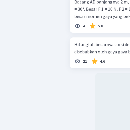
Batang AD panjangnya 2 m, A
= 30°. Besar F 1 = 10 N, F 2 = 12 N, 
besar momen gaya yang beker
4
5.0
Hitunglah besarnya torsi de
disebabkan oleh gaya gaya berik
21
4.6