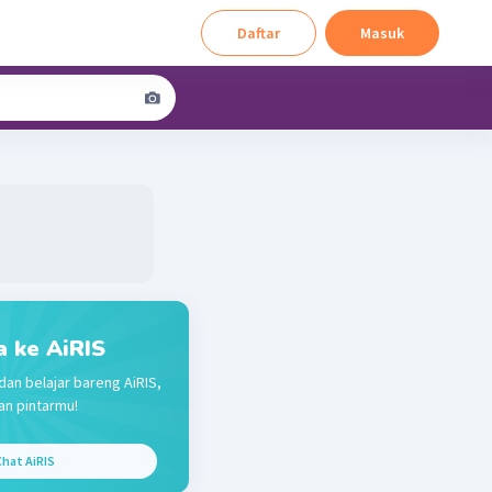
Daftar
Masuk
a ke AiRIS
dan belajar bareng AiRIS,
n pintarmu!
hat AiRIS