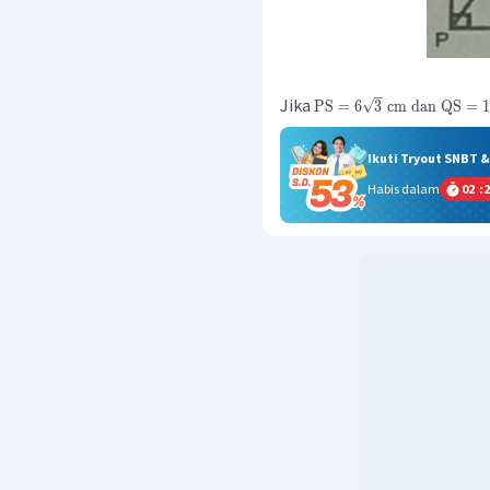
Jika
PS
=
6
3
cm
dan
QS
=
1
Ikuti Tryout SNBT 
Habis dalam
02
:
2