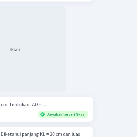
Iklan
Diketahui : AB BC ​ = = ​ 6 cm 8 cm ​ Tentukan : AD = ....
Jawaban terverifikasi
s