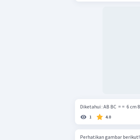
1
4.0
Perhatikan gambar berikut! Diketahui panjang KL = 20 cm dan lua