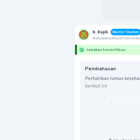
D. Rajib
Master Teacher
Mahasiswa/Alumni Univers
Jawaban terverifikasi
Pembahasan
Perhatikan rumus keseban
berikut ini