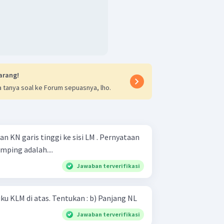
arang!
 tanya soal ke Forum sepuasnya, lho.
dan KN garis tinggi ke sisi LM . Pernyataan
mping adalah....
Jawaban terverifikasi
Pada gambar segitigasiku-siku KLM di atas. Tentukan : b) Panjang NL
Jawaban terverifikasi