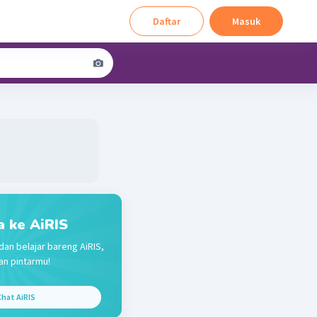
Daftar
Masuk
a ke AiRIS
dan belajar bareng AiRIS,
n pintarmu!
hat AiRIS