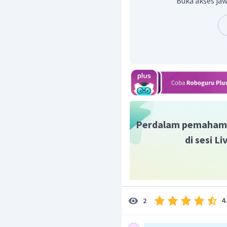
Buka akses jaw
Dengan menggunakan rum
diperoleh
Panjang PS
Perdalam pemaham
di sesi L
Panjang PR
4
2