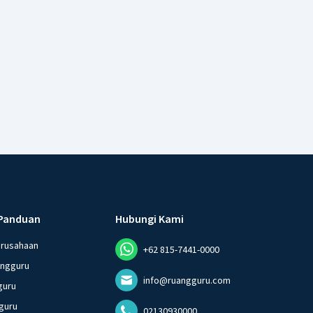
Panduan
Hubungi Kami
erusahaan
+62 815-7441-0000
angguru
info@ruangguru.com
guru
guru
02130930000