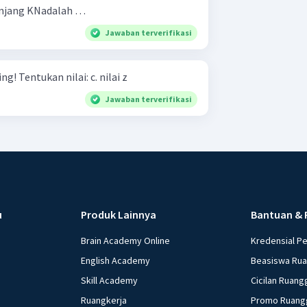
Panjang KNadalah …
Jawaban terverifikasi
Perhatikan gambar di samping! Tentukan nilai: c. nilai z
Jawaban terverifikasi
u
Produk Lainnya
Bantuan & 
Brain Academy Online
Kredensial P
English Academy
Beasiswa Ru
Skill Academy
Cicilan Ruang
Ruangkerja
Promo Ruang