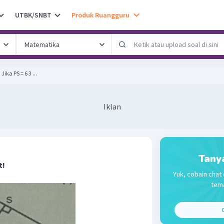
UTBK/SNBT
Produk Ruangguru
Perhatikan gambar berikut! Jika PS = 6 3 ...
Iklan
Tany
t!
Yuk, cobain chat 
tema
C