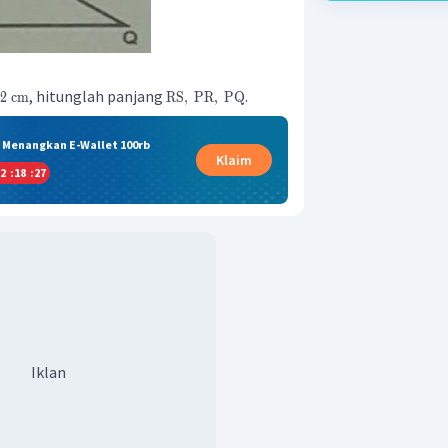
, hitunglah panjang
.
2
cm
RS
,
PR
,
PQ
& Menangkan E-Wallet 100rb
Klaim
2
:
18
:
26
Iklan