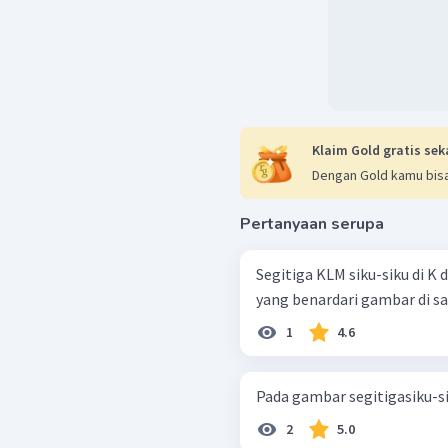
Klaim Gold gratis sek
Dengan Gold kamu bisa
Pertanyaan serupa
Segitiga KLM siku-siku di K 
yang benardari gambar di sa
1
4.6
2
5.0