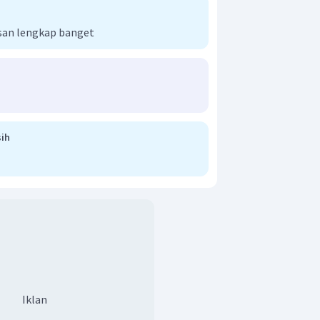
an lengkap banget
ih
.
Iklan