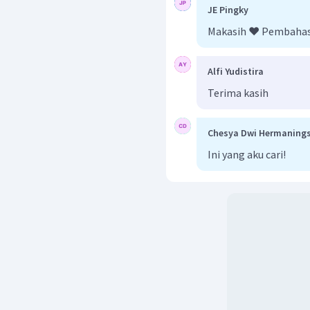
JE Pingky
Makasih ❤️ Pembahas
Panjang PR
Alfi Yudistira
Terima kasih
Chesya Dwi Hermanings
Ini yang aku cari!
Jadi