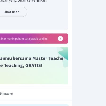
aban yang telah terverifikasi
us tersebut, maka pada segitiga PQR
Lihat Iklan
anmu bersama Master Teacher
ive Teaching, GRATIS!
.5
(
8 rating
)