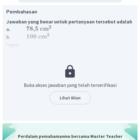
Pembahasan
Jawaban yang benar untuk pertanyaan tersebut adalah
2
78
,
5
cm
a.
2
100
cm
b.
Ingat!
Rumus menghitung luas lingkaran adalah:
2
L
=
×
π
r
Rumus menghitung luas tembereng adalah:
1
L
.
tembereng
=
L
.
◯
−
L
△
4
1
1
2
2
=
−
π
r
r
Buka akses jawaban yang telah terverifikasi
4
2
1
1
2
=
−
(
)
r
π
4
2
a. Berdasarkan rumus luas lingkaran dan luas tembereng
Lihat Iklan
+
maka akan dihitung luas
sebagai berikut:
x
y
Perdalam pemahamanmu bersama Master Teacher