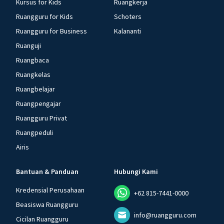
Kursus for Kids
Ruangkerja
Ruangguru for Kids
Schoters
Ruangguru for Business
Kalananti
Ruanguji
Ruangbaca
Ruangkelas
Ruangbelajar
Ruangpengajar
Ruangguru Privat
Ruangpeduli
Airis
Bantuan & Panduan
Hubungi Kami
Kredensial Perusahaan
+62 815-7441-0000
Beasiswa Ruangguru
info@ruangguru.com
Cicilan Ruangguru