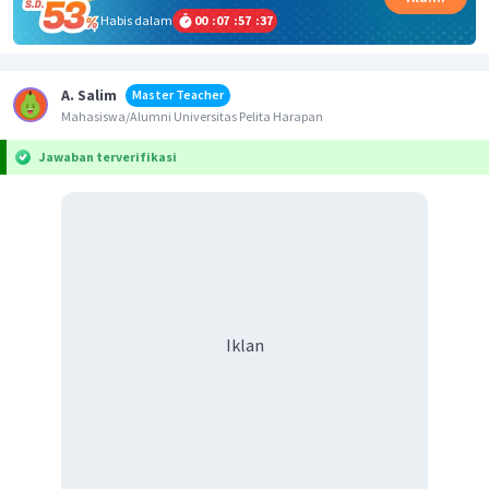
Habis dalam
00
:
07
:
57
:
37
A. Salim
Master Teacher
Mahasiswa/Alumni Universitas Pelita Harapan
Jawaban terverifikasi
Iklan