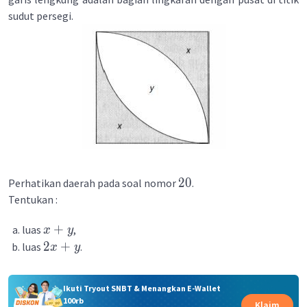
sudut persegi.
20
Perhatikan daerah pada soal nomor
.
Tentukan :
+
luas
,
x
y
2
+
luas
.
x
y
Ikuti Tryout SNBT & Menangkan E-Wallet
100rb
Klaim