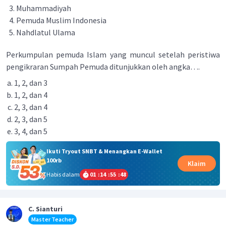
Muhammadiyah
Pemuda Muslim Indonesia
Nahdlatul Ulama
Perkumpulan pemuda Islam yang muncul setelah peristiwa
pengikraran Sumpah Pemuda ditunjukkan oleh angka….
1, 2, dan 3
1, 2, dan 4
2, 3, dan 4
2, 3, dan 5
3, 4, dan 5
Ikuti Tryout SNBT & Menangkan E-Wallet
100rb
Klaim
Habis dalam
01
:
14
:
55
:
48
C. Sianturi
Master Teacher