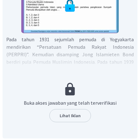
Pada tahun 1931 sejumlah pemuda di Yogyakarta
mendirikan “Persatuan Pemuda Rakyat Indonesia
(PERPRI)”. Kemudian disamping Jong Islamieten Bond
berdiri pula Pemuda Muslimin Indonesia. Pada tahun 1939
berdiri pula Pemuda Islam Indonesia, Pemuda
Muhammadiyah, Pemuda Perserikatan Ulama, Pemuda
Persatuan Islam, dan Anshor Nahdatul Ulama.
Berdasarkan penjelasan tersebut, jawaban yang tepat
adalah B.
Buka akses jawaban yang telah terverifikasi
Lihat Iklan